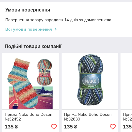
Умови повернення
Повернення товару впродовж 14 днів за домовленістю
Всі умови повернення
Подібні товари компанії
Пряжа Nako Boho Desen
Пряжа Nako Boho Desen
Пря
№32452
№32839
№32
135
135
135
₴
₴