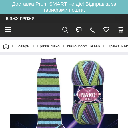
Доставка Prom SMART не діє! Відправка за
тарифами пошти.
В'ЯЖУ ПРЯЖУ
Товари
Пряжа Nako
Nako Boho Desen
Пряжа Nak