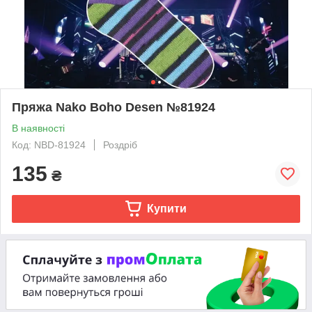
Пряжа Nako Boho Desen №81924
В наявності
Код: NBD-81924
Роздріб
135
₴
Купити