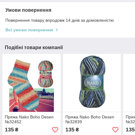
Умови повернення
Повернення товару впродовж 14 днів за домовленістю
Всі умови повернення
Подібні товари компанії
Пряжа Nako Boho Desen
Пряжа Nako Boho Desen
Пря
№32452
№32839
№32
135
135
135
₴
₴