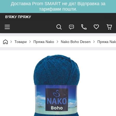
Доставка Prom SMART не діє! Відправка за
тарифами пошти.
В'ЯЖУ ПРЯЖУ
Товари
Пряжа Nako
Nako Boho Desen
Пряжа Nak