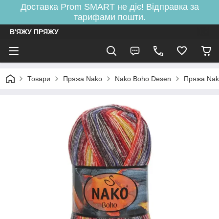
Доставка Prom SMART не діє! Відправка за
тарифами пошти.
В'ЯЖУ ПРЯЖУ
Товари
Пряжа Nako
Nako Boho Desen
Пряжа Nak