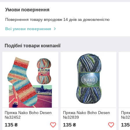
Умови повернення
Повернення товару впродовж 14 днів за домовленістю
Всі умови повернення
Подібні товари компанії
Пряжа Nako Boho Desen
Пряжа Nako Boho Desen
Пря
№32452
№32839
№32
135
135
135
₴
₴