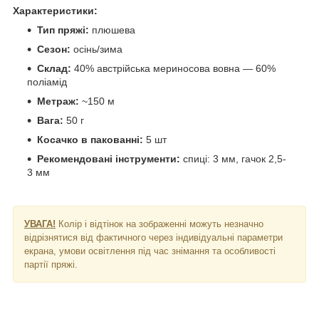
Характеристики:
Тип пряжі:
плюшева
Сезон:
осінь/зима
Склад:
40% австрійська мериносова вовна — 60%
поліамід
Метраж:
~150 м
Вага:
50 г
Косачко в пакованні:
5 шт
Рекомендовані інструменти:
спиці: 3 мм, гачок 2,5-
3 мм
УВАГА!
Колір і відтінок на зображенні можуть незначно
відрізнятися від фактичного через індивідуальні параметри
екрана, умови освітлення під час знімання та особливості
партії пряжі.