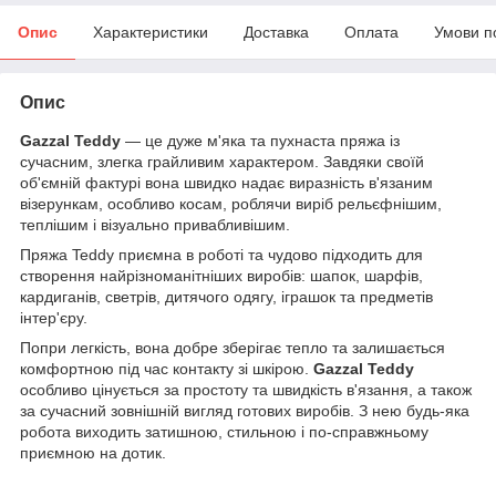
Опис
Характеристики
Доставка
Оплата
Умови п
Опис
Gazzal Teddy
— це дуже м'яка та пухнаста пряжа із
сучасним, злегка грайливим характером. Завдяки своїй
об'ємній фактурі вона швидко надає виразність в'язаним
візерункам, особливо косам, роблячи виріб рельєфнішим,
теплішим і візуально привабливішим.
Пряжа Teddy приємна в роботі та чудово підходить для
створення найрізноманітніших виробів: шапок, шарфів,
кардиганів, светрів, дитячого одягу, іграшок та предметів
інтер'єру.
Попри легкість, вона добре зберігає тепло та залишається
комфортною під час контакту зі шкірою.
Gazzal Teddy
особливо цінується за простоту та швидкість в'язання, а також
за сучасний зовнішній вигляд готових виробів. З нею будь-яка
робота виходить затишною, стильною і по-справжньому
приємною на дотик.