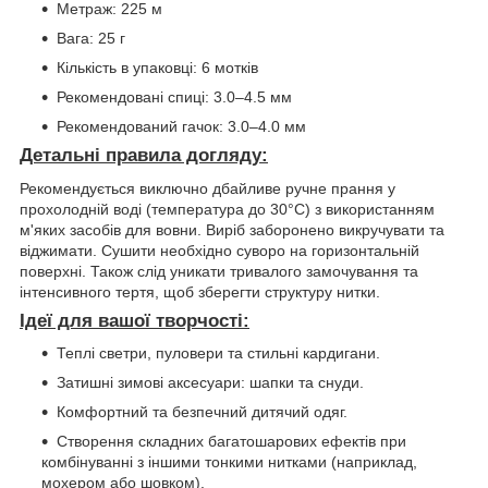
Метраж: 225 м
Вага: 25 г
Кількість в упаковці: 6 мотків
Рекомендовані спиці: 3.0–4.5 мм
Рекомендований гачок: 3.0–4.0 мм
Детальні правила догляду:
Рекомендується виключно дбайливе ручне прання у
прохолодній воді (температура до 30°C) з використанням
м'яких засобів для вовни. Виріб заборонено викручувати та
віджимати. Сушити необхідно суворо на горизонтальній
поверхні. Також слід уникати тривалого замочування та
інтенсивного тертя, щоб зберегти структуру нитки.
Ідеї для вашої творчості:
Теплі светри, пуловери та стильні кардигани.
Затишні зимові аксесуари: шапки та снуди.
Комфортний та безпечний дитячий одяг.
Створення складних багатошарових ефектів при
комбінуванні з іншими тонкими нитками (наприклад,
мохером або шовком).