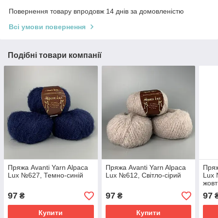
Повернення товару впродовж 14 днів за домовленістю
Всі умови повернення
Подібні товари компанії
Пряжа Avanti Yarn Alpaca
Пряжа Avanti Yarn Alpaca
Пряж
Lux №627, Темно-синій
Lux №612, Світло-сірий
Lux 
жовт
97
97
97
₴
₴
Купити
Купити