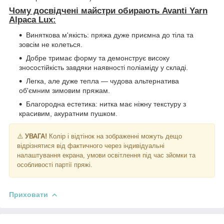
Чому досвідчені майстри обирають Avanti Yarn
Alpaca Lux:
Виняткова м'якість: пряжа дуже приємна до тіла та
зовсім не колеться.
Добре тримає форму та демонструє високу
зносостійкість завдяки наявності поліаміду у складі.
Легка, але дуже тепла — чудова альтернатива
об'ємним зимовим пряжам.
Благородна естетика: нитка має ніжну текстуру з
красивим, акуратним пушком.
⚠️
УВАГА!
Колір і відтінок на зображенні можуть дещо
відрізнятися від фактичного через індивідуальні
налаштування екрана, умови освітлення під час зйомки та
особливості партії пряжі.
Приховати