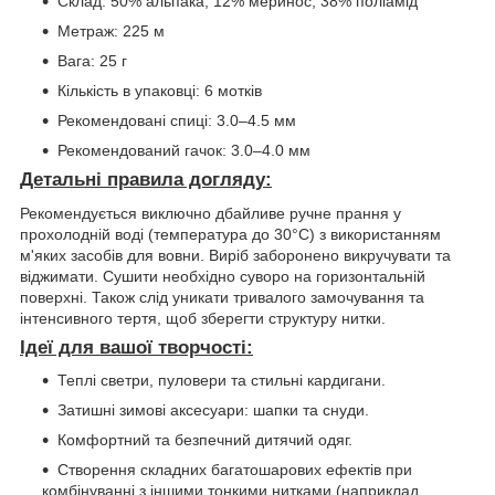
Склад: 50% альпака, 12% меринос, 38% поліамід
Метраж: 225 м
Вага: 25 г
Кількість в упаковці: 6 мотків
Рекомендовані спиці: 3.0–4.5 мм
Рекомендований гачок: 3.0–4.0 мм
Детальні правила догляду:
Рекомендується виключно дбайливе ручне прання у
прохолодній воді (температура до 30°C) з використанням
м'яких засобів для вовни. Виріб заборонено викручувати та
віджимати. Сушити необхідно суворо на горизонтальній
поверхні. Також слід уникати тривалого замочування та
інтенсивного тертя, щоб зберегти структуру нитки.
Ідеї для вашої творчості:
Теплі светри, пуловери та стильні кардигани.
Затишні зимові аксесуари: шапки та снуди.
Комфортний та безпечний дитячий одяг.
Створення складних багатошарових ефектів при
комбінуванні з іншими тонкими нитками (наприклад,