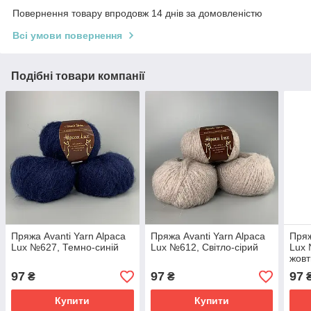
Повернення товару впродовж 14 днів за домовленістю
Всі умови повернення
Подібні товари компанії
Пряжа Avanti Yarn Alpaca
Пряжа Avanti Yarn Alpaca
Пряж
Lux №627, Темно-синій
Lux №612, Світло-сірий
Lux 
жовт
97
97
97
₴
₴
Купити
Купити