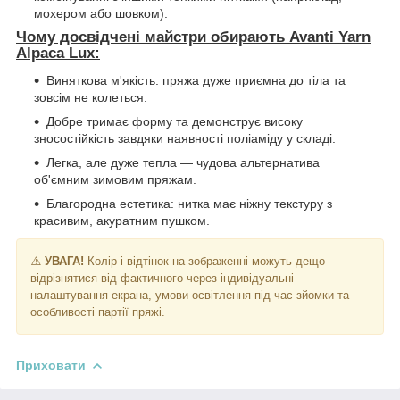
мохером або шовком).
Чому досвідчені майстри обирають Avanti Yarn
Alpaca Lux:
Виняткова м'якість: пряжа дуже приємна до тіла та
зовсім не колеться.
Добре тримає форму та демонструє високу
зносостійкість завдяки наявності поліаміду у складі.
Легка, але дуже тепла — чудова альтернатива
об'ємним зимовим пряжам.
Благородна естетика: нитка має ніжну текстуру з
красивим, акуратним пушком.
⚠️
УВАГА!
Колір і відтінок на зображенні можуть дещо
відрізнятися від фактичного через індивідуальні
налаштування екрана, умови освітлення під час зйомки та
особливості партії пряжі.
Приховати