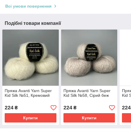
Всі умови повернення
Подібні товари компанії
Пряжа Avanti Yarn Super
Пряжа Avanti Yarn Super
Пряж
Kid Silk №51, Кремовий
Kid Silk №58, Сірий беж
Kid 
224
224
224
₴
₴
Купити
Купити