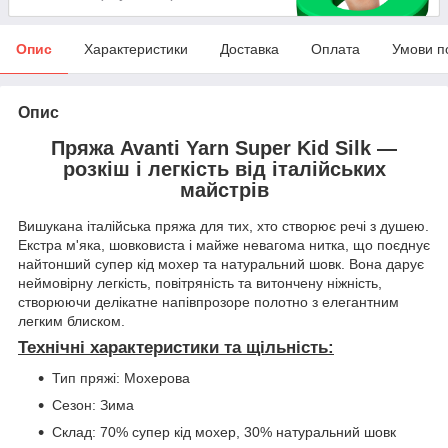
Опис
Характеристики
Доставка
Оплата
Умови п
Опис
Пряжа Avanti Yarn Super Kid Silk —
розкіш і легкість від італійських
майстрів
Вишукана італійська пряжа для тих, хто створює речі з душею.
Екстра м'яка, шовковиста і майже невагома нитка, що поєднує
найтонший супер кід мохер та натуральний шовк. Вона дарує
неймовірну легкість, повітряність та витончену ніжність,
створюючи делікатне напівпрозоре полотно з елегантним
легким блиском.
Технічні характеристики та щільність:
Тип пряжі: Мохерова
Сезон: Зима
Склад: 70% супер кід мохер, 30% натуральний шовк