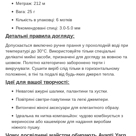
Метраж: 212 м
Вага: 25 г
Кількість в упаковці: 6 мотків
Рекомендовані спиці: 3.0-5.0 мм
Детальні правила догляду:
Допускається виключно ручне прання у прохолодній воді при
температурі до 30°C. Використовуйте тільки спеціальні
делікатні мийні засоби, призначені для догляду за вовною та
шовком. Полотно категорично заборонено терти і
викручувати. Сушити виріб слід тільки в горизонтальному
положенні, в тіні та подалі від будь-яких джерел тепла.
Ідеї для вашої творчості:
Невагомі ажурні шалики, палантини та хустки.
Повітряні светри-павутинки та легкі джемпери.
Витончені жіночі аксесуари для елегантного образу.
Ідеальна як нитка-компаньйон: чудово комбінується з
мериносом або кашеміром для надання виробам
ніжного пушку.
Чому досвідчені майстри обирають Avanti Yarn