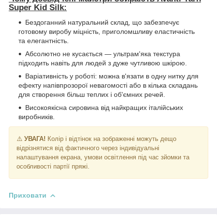
Super Kid Silk:
Бездоганний натуральний склад, що забезпечує
готовому виробу міцність, приголомшливу еластичність
та елегантність.
Абсолютно не кусається — ультрам'яка текстура
підходить навіть для людей з дуже чутливою шкірою.
Варіативність у роботі: можна в'язати в одну нитку для
ефекту напівпрозорої невагомості або в кілька складань
для створення більш теплих і об'ємних речей.
Високоякісна сировина від найкращих італійських
виробників.
⚠️
УВАГА!
Колір і відтінок на зображенні можуть дещо
відрізнятися від фактичного через індивідуальні
налаштування екрана, умови освітлення під час зйомки та
особливості партії пряжі.
Приховати