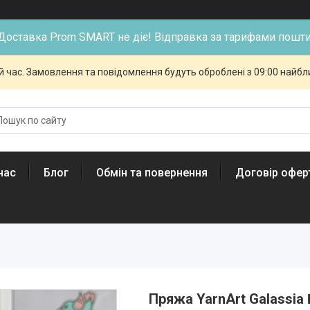
Доставка Prom SMART не діє! Відправка за тарифами пошти
й час. Замовлення та повідомлення будуть оброблені з 09:00 найбли
нас
Блог
Обмін та повернення
Договір офер
Пряжа YarnArt Galassia