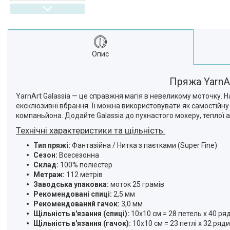
Опис
Пряжа YarnAr
YarnArt Galassia — це справжня магія в невеликому моточку. 
ексклюзивні вбрання. Її можна використовувати як самостійну
компаньйона. Додайте Galassia до пухнастого мохеру, теплої 
Технічні характеристики та щільність:
Тип пряжі:
Фантазійна / Нитка з паєтками (Super Fine)
Сезон:
Всесезонна
Склад:
100% поліестер
Метраж:
112 метрів
Заводська упаковка:
моток 25 грамів
Рекомендовані спиці:
2,5 мм
Рекомендований гачок:
3,0 мм
Щільність в'язання (спиці):
10х10 см = 28 петель х 40 ряд
Щільність в'язання (гачок):
10х10 см = 23 петлі х 32 ряди