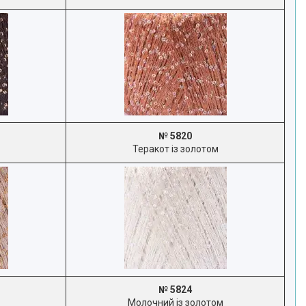
№ 5820
Теракот із золотом
№ 5824
Молочний із золотом