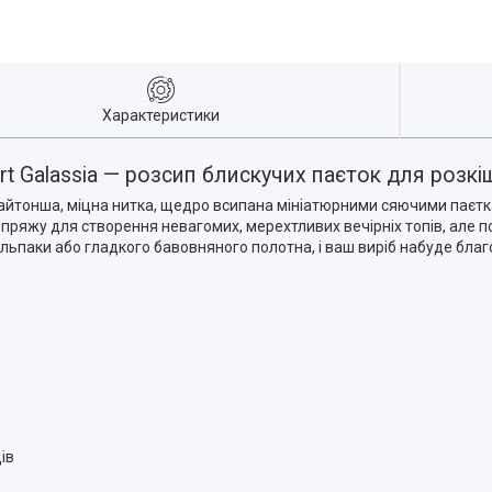
Характеристики
t Galassia — розсип блискучих паєток для розкі
Найтонша, міцна нитка, щедро всипана мініатюрними сяючими паєтк
 пряжу для створення невагомих, мерехтливих вечірніх топів, але 
альпаки або гладкого бавовняного полотна, і ваш виріб набуде бла
ів