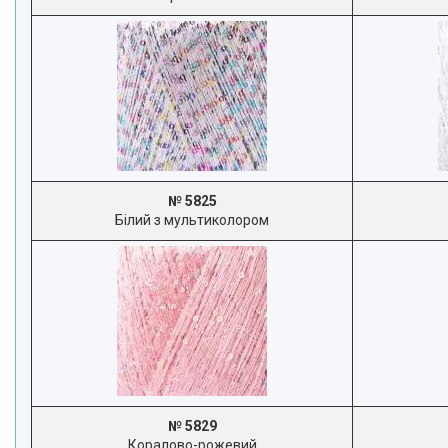
№ 5825
Білий з мультиколором
№ 5829
Коралово-рожевий