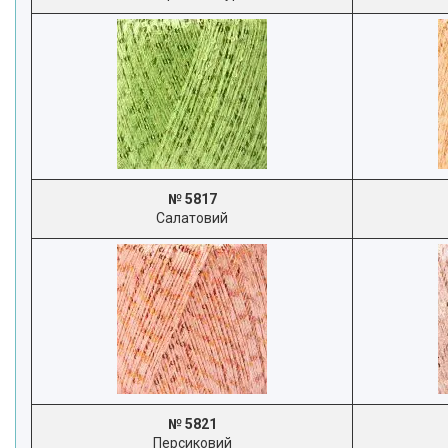
№ 5817
Салатовий
№ 5821
Персиковий