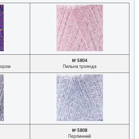
№ 5804
лором
Пильна троянда
№ 5808
Перлинний