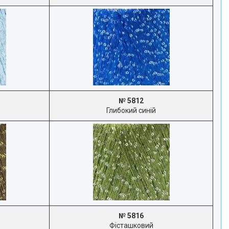
№ 5812
Глибокий синій
№ 5816
Фісташковий