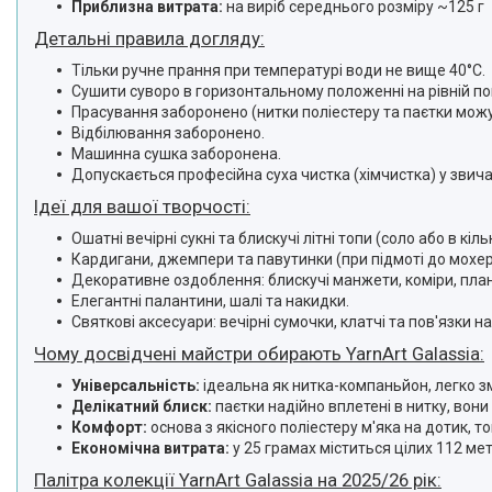
Приблизна витрата:
на виріб середнього розміру ~125 г
Детальні правила догляду:
Тільки ручне прання при температурі води не вище 40°C.
Сушити суворо в горизонтальному положенні на рівній по
Прасування заборонено (нитки поліестеру та паєтки мож
Відбілювання заборонено.
Машинна сушка заборонена.
Допускається професійна суха чистка (хімчистка) у звич
Ідеї для вашої творчості:
Ошатні вечірні сукні та блискучі літні топи (соло або в кіл
Кардигани, джемпери та павутинки (при підмоті до мохер
Декоративне оздоблення: блискучі манжети, коміри, план
Елегантні палантини, шалі та накидки.
Святкові аксесуари: вечірні сумочки, клатчі та пов'язки на
Чому досвідчені майстри обирають YarnArt Galassia:
Універсальність:
ідеальна як нитка-компаньйон, легко 
Делікатний блиск:
паєтки надійно вплетені в нитку, вон
Комфорт:
основа з якісного поліестеру м'яка на дотик, то
Економічна витрата:
у 25 грамах міститься цілих 112 мет
Палітра колекції YarnArt Galassia на 2025/26 рік: