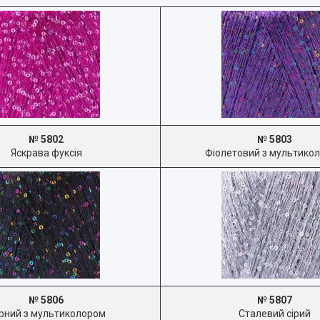
№ 5802
№ 5803
Яскрава фуксія
Фіолетовий з мультико
№ 5806
№ 5807
рний з мультиколором
Сталевий сірий