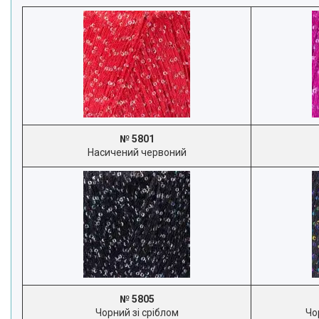
№ 5801
Насичений червоний
№ 5805
Чорний зі сріблом
Чо