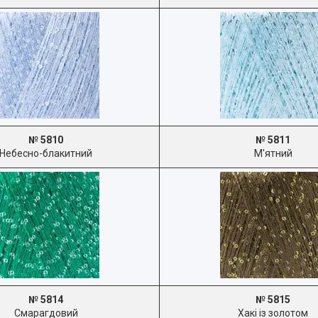
№ 5810
№ 5811
Небесно-блакитний
М'ятний
№ 5814
№ 5815
Смарагдовий
Хакі із золотом