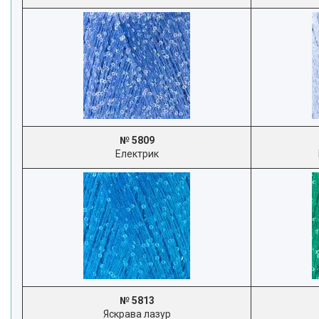
№ 5809
Електрик
№ 5813
Яскрава лазур