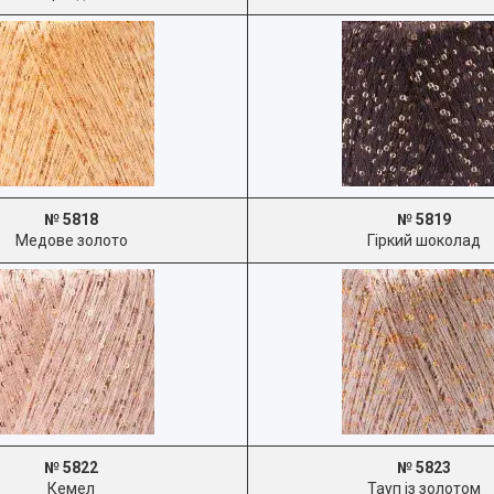
№ 5818
№ 5819
Медове золото
Гіркий шоколад
№ 5822
№ 5823
Кемел
Тауп із золотом