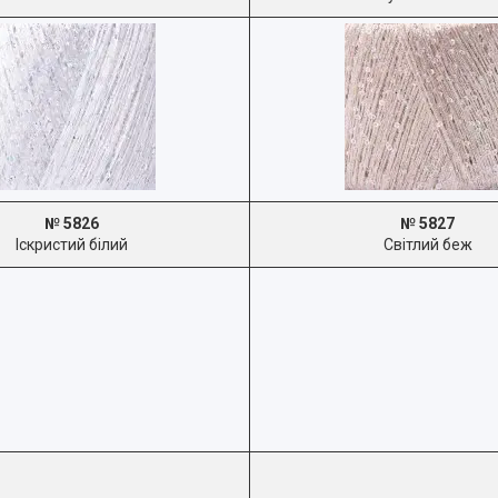
№ 5826
№ 5827
Іскристий білий
Світлий беж