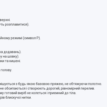
верхні.
уть розплавитися).
айному режимі (символ P).
ька додавань).
у на шовку).
ки та кишені.
 голову.
змішується з будь-якою базовою пряжею, не обтяжуючи полотно.
и не обсипаються і створюють дорогий, рівномірний перелив.
му готовий виріб не колеться і приємний до тіла.
рів блискучої нитки.