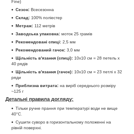
Fine)
Сезон:
Всесезонна
Склад:
100% поліестер
Метраж:
112 метрів
Заводська упаковка:
моток 25 грамів
Рекомендовані спиці:
2,5 мм
Рекомендований гачок:
3,0 мм
Щільність в'язання (спиці):
10х10 см = 28 петель х
40 рядів
Щільність в'язання (гачок):
10х10 см = 23 петлі х 32
ряди
Приблизна витрата:
на виріб середнього розміру
~125 г
Детальні правила догляду:
Тільки ручне прання при температурі води не вище
40°C.
Сушити суворо в горизонтальному положенні на
рівній поверхні.