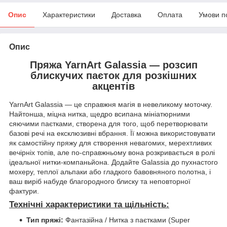
Опис
Характеристики
Доставка
Оплата
Умови п
Опис
Пряжа YarnArt Galassia — розсип
блискучих паєток для розкішних
акцентів
YarnArt Galassia — це справжня магія в невеликому моточку.
Найтонша, міцна нитка, щедро всипана мініатюрними
сяючими паєтками, створена для того, щоб перетворювати
базові речі на ексклюзивні вбрання. Її можна використовувати
як самостійну пряжу для створення невагомих, мерехтливих
вечірніх топів, але по-справжньому вона розкривається в ролі
ідеальної нитки-компаньйона. Додайте Galassia до пухнастого
мохеру, теплої альпаки або гладкого бавовняного полотна, і
ваш виріб набуде благородного блиску та неповторної
фактури.
Технічні характеристики та щільність:
Тип пряжі:
Фантазійна / Нитка з паєтками (Super