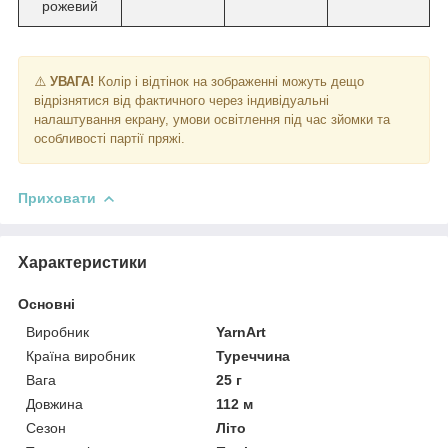
рожевий
⚠️
УВАГА!
Колір і відтінок на зображенні можуть дещо
відрізнятися від фактичного через індивідуальні
налаштування екрану, умови освітлення під час зйомки та
особливості партії пряжі.
Приховати
Характеристики
Основні
Виробник
YarnArt
Країна виробник
Туреччина
Вага
25 г
Довжина
112 м
Сезон
Літо