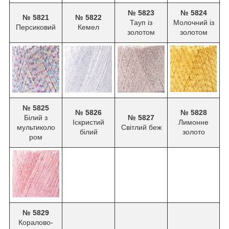
№ 5823
№ 5824
№ 5821
№ 5822
Тауп із
Молочний із
Персиковий
Кемел
золотом
золотом
№ 5825
№ 5826
№ 5828
Білий з
№ 5827
Іскристий
Лимонне
мультиколо
Світлий беж
білий
золото
ром
№ 5829
Коралово-