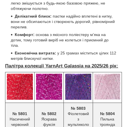
легко змішується з будь-якою базовою пряжею, не
обтяжуючи полотно.
Делікатний блиск:
паєтки надійно вплетені в нитку,
вони не обсипаються і створюють дорогий, рівномірний
перелив.
Комфорт:
основа з якісного поліестеру м'яка на
дотик, тому готовий виріб не колеться і приємний до
тіла.
Економічна витрата:
у 25 грамах міститься цілих 112
метрів блискучої нитки.
Палітра колекції YarnArt Galassia на 2025/26 рік:
№ 5803
№ 5801
№ 5802
Фіолетовий
№ 5804
Насичений
Яскрава
з
Пильна
червоний
фуксія
мультиколо
троянда