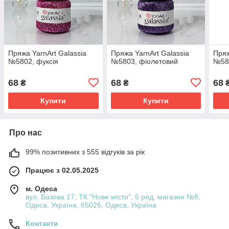
Пряжа YarnArt Galassia
Пряжа YarnArt Galassia
Пряж
№5802, фуксія
№5803, фіолетовий
№58
68
68
68
₴
₴
Купити
Купити
Про нас
99% позитивних з 555 відгуків за рік
Працює з 02.05.2025
м. Одеса
вул. Базова 17, ТК "Нове місто", 6 ряд, магазин №8,
Одеса, Україна, 65026, Одеса, Україна
Контакти