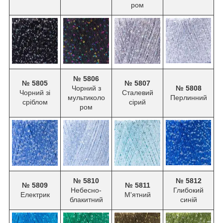
ром
№ 5806
№ 5805
№ 5807
Чорний з
№ 5808
Чорний зі
Сталевий
мультиколо
Перлинний
сріблом
сірий
ром
№ 5810
№ 5812
№ 5809
№ 5811
Небесно-
Глибокий
Електрик
М'ятний
блакитний
синій