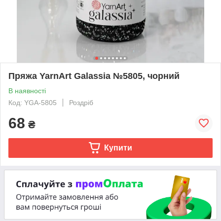
Пряжа YarnArt Galassia №5805, чорний
В наявності
Код: YGA-5805
Роздріб
68
₴
Купити