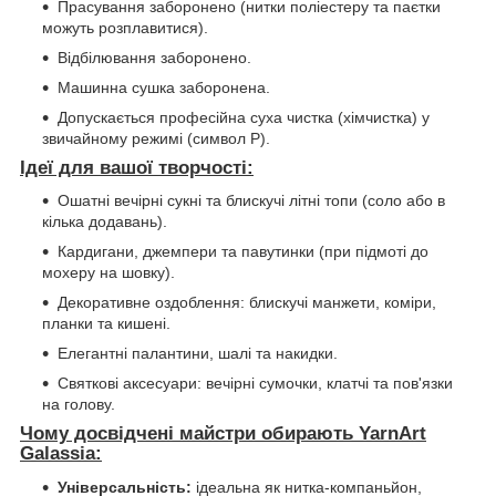
Прасування заборонено (нитки поліестеру та паєтки
можуть розплавитися).
Відбілювання заборонено.
Машинна сушка заборонена.
Допускається професійна суха чистка (хімчистка) у
звичайному режимі (символ P).
Ідеї для вашої творчості:
Ошатні вечірні сукні та блискучі літні топи (соло або в
кілька додавань).
Кардигани, джемпери та павутинки (при підмоті до
мохеру на шовку).
Декоративне оздоблення: блискучі манжети, коміри,
планки та кишені.
Елегантні палантини, шалі та накидки.
Святкові аксесуари: вечірні сумочки, клатчі та пов'язки
на голову.
Чому досвідчені майстри обирають YarnArt
Galassia:
Універсальність:
ідеальна як нитка-компаньйон,