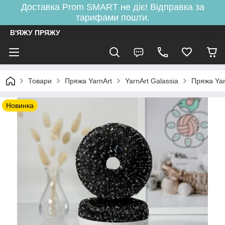
Доставка Prom SMART не діє! Відправка за
тарифами пошти.
В'ЯЖУ ПРЯЖУ
Товари
Пряжа YarnArt
YarnArt Galassia
Пряжа Yar
Новинка