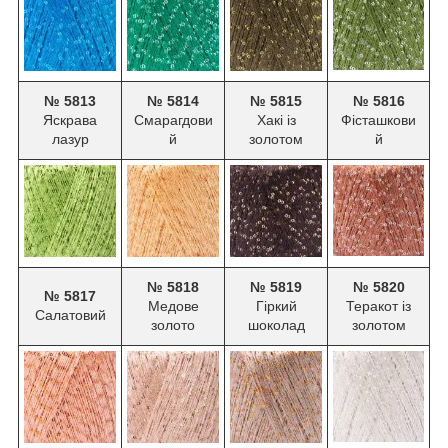
№ 5813
№ 5814
№ 5815
№ 5816
Яскрава
Смарагдови
Хакі із
Фісташкови
лазур
й
золотом
й
№ 5818
№ 5819
№ 5820
№ 5817
Медове
Гіркий
Теракот із
Салатовий
золото
шоколад
золотом