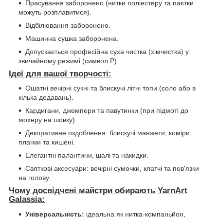
Прасування заборонено (нитки поліестеру та паєтки
можуть розплавитися).
Відбілювання заборонено.
Машинна сушка заборонена.
Допускається професійна суха чистка (хімчистка) у
звичайному режимі (символ P).
Ідеї для вашої творчості:
Ошатні вечірні сукні та блискучі літні топи (соло або в
кілька додавань).
Кардигани, джемпери та павутинки (при підмоті до
мохеру на шовку).
Декоративне оздоблення: блискучі манжети, коміри,
планки та кишені.
Елегантні палантини, шалі та накидки.
Святкові аксесуари: вечірні сумочки, клатчі та пов'язки
на голову.
Чому досвідчені майстри обирають YarnArt
Galassia:
Універсальність:
ідеальна як нитка-компаньйон,