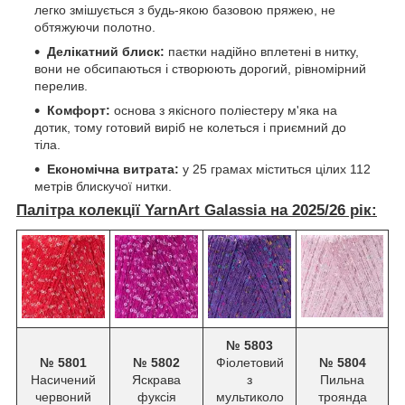
легко змішується з будь-якою базовою пряжею, не
обтяжуючи полотно.
Делікатний блиск:
паєтки надійно вплетені в нитку,
вони не обсипаються і створюють дорогий, рівномірний
перелив.
Комфорт:
основа з якісного поліестеру м'яка на
дотик, тому готовий виріб не колеться і приємний до
тіла.
Економічна витрата:
у 25 грамах міститься цілих 112
метрів блискучої нитки.
Палітра колекції YarnArt Galassia на 2025/26 рік:
№ 5803
№ 5801
№ 5802
Фіолетовий
№ 5804
Насичений
Яскрава
з
Пильна
червоний
фуксія
мультиколо
троянда