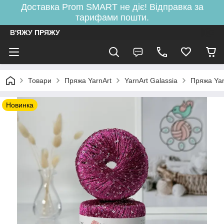
Доставка Prom SMART не діє! Відправка за
тарифами пошти.
В'ЯЖУ ПРЯЖУ
Товари
Пряжа YarnArt
YarnArt Galassia
Пряжа Yar
Новинка