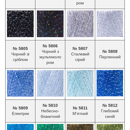
ром
№ 5806
№ 5805
№ 5807
Чорний з
№ 5808
Чорний зі
Сталевий
мультиколо
Перлинний
сріблом
сірий
ром
№ 5810
№ 5812
№ 5809
№ 5811
Небесно-
Глибокий
Електрик
М'ятний
блакитний
синій