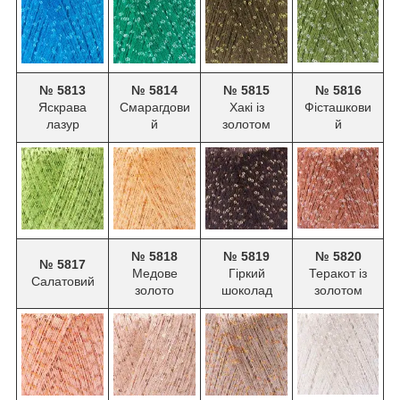
№ 5813
№ 5814
№ 5815
№ 5816
Яскрава
Смарагдови
Хакі із
Фісташкови
лазур
й
золотом
й
№ 5818
№ 5819
№ 5820
№ 5817
Медове
Гіркий
Теракот із
Салатовий
золото
шоколад
золотом