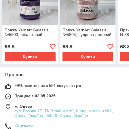
Пряжа YarnArt Galassia
Пряжа YarnArt Galassia
Пряж
№5803, фіолетовий
№5804, пудрово-рожевий
№58
68
68
68
₴
₴
Купити
Купити
Про нас
99% позитивних з 551 відгука за рік
Працює з 02.05.2025
м. Одеса
вул. Базова 17, ТК "Нове місто", 6 ряд, магазин №8,
Одеса, Україна, 65026, Одеса, Україна
Контакти