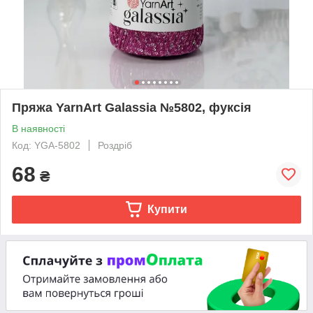
Пряжа YarnArt Galassia №5802, фуксія
В наявності
Код: YGA-5802
Роздріб
68
₴
Купити