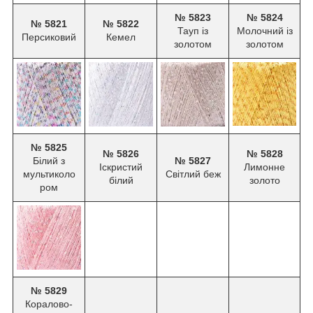
№ 5823
№ 5824
№ 5821
№ 5822
Тауп із
Молочний із
Персиковий
Кемел
золотом
золотом
№ 5825
№ 5826
№ 5828
Білий з
№ 5827
Іскристий
Лимонне
мультиколо
Світлий беж
білий
золото
ром
№ 5829
Коралово-