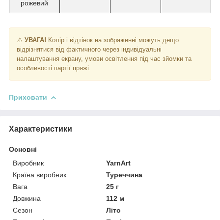
рожевий
⚠️
УВАГА!
Колір і відтінок на зображенні можуть дещо
відрізнятися від фактичного через індивідуальні
налаштування екрану, умови освітлення під час зйомки та
особливості партії пряжі.
Приховати
Характеристики
Основні
Виробник
YarnArt
Країна виробник
Туреччина
Вага
25 г
Довжина
112 м
Сезон
Літо