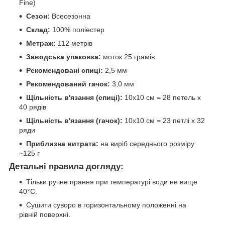
Fine)
Сезон:
Всесезонна
Склад:
100% поліестер
Метраж:
112 метрів
Заводська упаковка:
моток 25 грамів
Рекомендовані спиці:
2,5 мм
Рекомендований гачок:
3,0 мм
Щільність в'язання (спиці):
10х10 см = 28 петель х
40 рядів
Щільність в'язання (гачок):
10х10 см = 23 петлі х 32
ряди
Приблизна витрата:
на виріб середнього розміру
~125 г
Детальні правила догляду:
Тільки ручне прання при температурі води не вище
40°C.
Сушити суворо в горизонтальному положенні на
рівній поверхні.