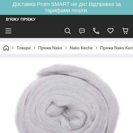
Доставка Prom SMART не діє! Відправка за
тарифами пошти.
В'ЯЖУ ПРЯЖУ
Товари
Пряжа Nako
Nako Keche
Пряжа Nako Ke