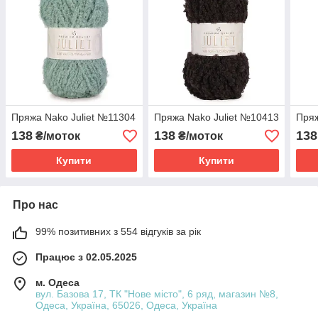
Пряжа Nako Juliet №11304
Пряжа Nako Juliet №10413
Пряж
138
138
138
₴/моток
₴/моток
Купити
Купити
Про нас
99% позитивних з 554 відгуків за рік
Працює з 02.05.2025
м. Одеса
вул. Базова 17, ТК "Нове місто", 6 ряд, магазин №8,
Одеса, Україна, 65026, Одеса, Україна