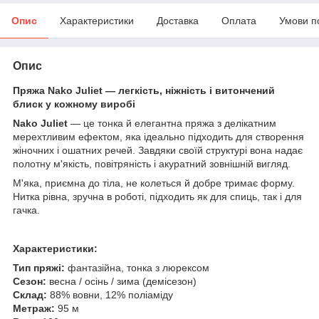
Опис
Характеристики
Доставка
Оплата
Умови п
Опис
Пряжа Nako Juliet — легкість, ніжність і витончений
блиск у кожному виробі
Nako Juliet
— це тонка й елегантна пряжа з делікатним
мерехтливим ефектом, яка ідеально підходить для створення
жіночних і ошатних речей. Завдяки своїй структурі вона надає
полотну м'якість, повітряність і акуратний зовнішній вигляд.
М'яка, приємна до тіла, не колеться й добре тримає форму.
Нитка рівна, зручна в роботі, підходить як для спиць, так і для
гачка.
Характеристики:
Тип пряжі:
фантазійна, тонка з люрексом
Сезон:
весна / осінь / зима (демісезон)
Склад:
88% вовни, 12% поліаміду
Метраж:
95 м