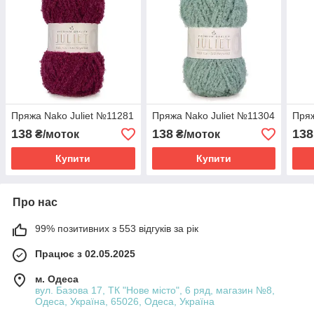
Пряжа Nako Juliet №11281
Пряжа Nako Juliet №11304
Пряж
138
138
138
₴/моток
₴/моток
Купити
Купити
Про нас
99% позитивних з 553 відгуків за рік
Працює з 02.05.2025
м. Одеса
вул. Базова 17, ТК "Нове місто", 6 ряд, магазин №8,
Одеса, Україна, 65026, Одеса, Україна