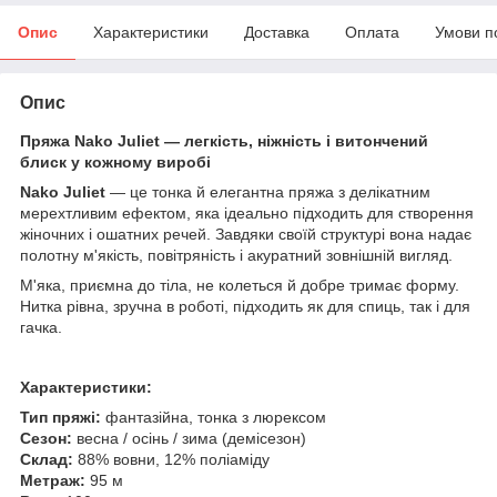
Опис
Характеристики
Доставка
Оплата
Умови п
Опис
Пряжа Nako Juliet — легкість, ніжність і витончений
блиск у кожному виробі
Nako Juliet
— це тонка й елегантна пряжа з делікатним
мерехтливим ефектом, яка ідеально підходить для створення
жіночних і ошатних речей. Завдяки своїй структурі вона надає
полотну м'якість, повітряність і акуратний зовнішній вигляд.
М'яка, приємна до тіла, не колеться й добре тримає форму.
Нитка рівна, зручна в роботі, підходить як для спиць, так і для
гачка.
Характеристики:
Тип пряжі:
фантазійна, тонка з люрексом
Сезон:
весна / осінь / зима (демісезон)
Склад:
88% вовни, 12% поліаміду
Метраж:
95 м