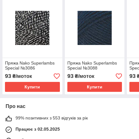
Пряжа Nako Superlambs
Пряжа Nako Superlambs
Пряж
Special №3086
Special №3088
Spec
93
93
93
₴/моток
₴/моток
₴
Купити
Купити
Про нас
99% позитивних з 553 відгуків за рік
Працює з 02.05.2025