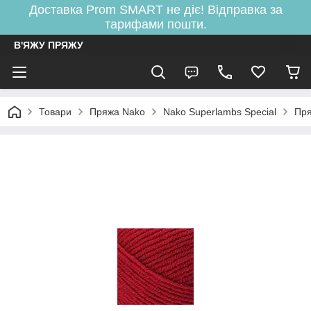
Доставка Prom SMART не діє! Відправка за
тарифами пошти.
В'ЯЖУ ПРЯЖУ
Товари
Пряжа Nako
Nako Superlambs Special
Пря