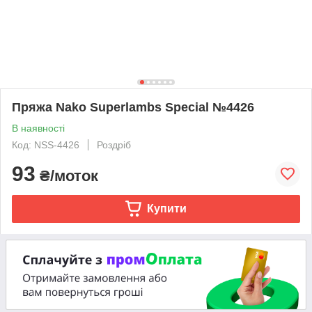
Пряжа Nako Superlambs Special №4426
В наявності
Код: NSS-4426
Роздріб
93
₴/моток
Купити