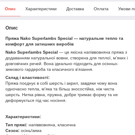
Опис
Характеристики
Доставка
Оплата
Умови п
Опис
Пряжа Nako Superlambs Special — натуральне тепло та
комфорт для затишних виробів
Nako Superlambs Special
— це якісна напіввовняна пряжа з
додаванням натуральної вовни, створена для теплої, м'яких і
довговічних речей. Вона ідеально підходить для осінньо-
зимового гардероба та класичного в'язання.
Склад і властивості:
Пряжа поєднує в собі шерсть і акрил, завдяки чому вона
одночасно тепла, м'яка та більш зносостійка, ніж чиста
шерсть. Нитка рівна, пружна, добре тримає форму та не
деформується під час носіння.
Характеристики:
Тип пряжі:
напіввовняна, класична
Сезон:
осінь/зима