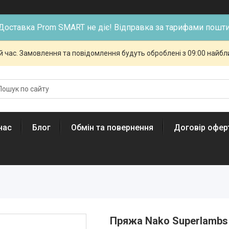
Доставка Prom SMART не діє! Відправка за тарифами пошти
й час. Замовлення та повідомлення будуть оброблені з 09:00 найбли
нас
Блог
Обмін та повернення
Договір офер
Пряжа Nako Superlambs