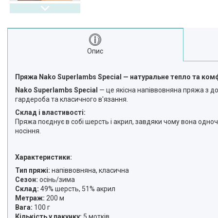
Опис
Пряжа Nako Superlambs Special — натуральне тепло та ком
Nako Superlambs Special
— це якісна напіввовняна пряжа з до
гардероба та класичного в'язання.
Склад і властивості:
Пряжа поєднує в собі шерсть і акрил, завдяки чому вона одноч
носіння.
Характеристики:
Тип пряжі:
напіввовняна, класична
Сезон:
осінь/зима
Склад:
49% шерсть, 51% акрил
Метраж:
200 м
Вага:
100 г
Кількість у пакунку:
5 мотків