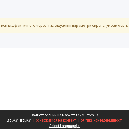
ися від фактичного через індивідуальні параметри екрана, умови освітле
Сайт створений на маркетплейсі
Prom.ua
В'ЯЖУ ПРЯЖУ |
Поскаржитися на контент
|
Політика конфіденційності
Select Language
▼