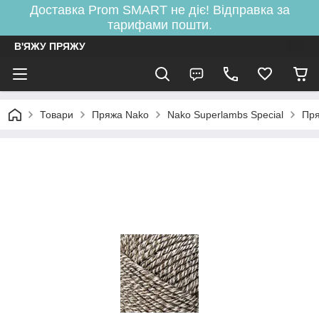
Доставка Prom SMART не діє! Відправка за
тарифами пошти.
В'ЯЖУ ПРЯЖУ
Товари
Пряжа Nako
Nako Superlambs Special
Пря