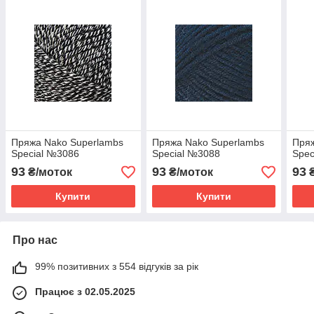
Пряжа Nako Superlambs
Пряжа Nako Superlambs
Пряж
Special №3086
Special №3088
Spec
93
93
93
₴/моток
₴/моток
₴
Купити
Купити
Про нас
99% позитивних з 554 відгуків за рік
Працює з 02.05.2025