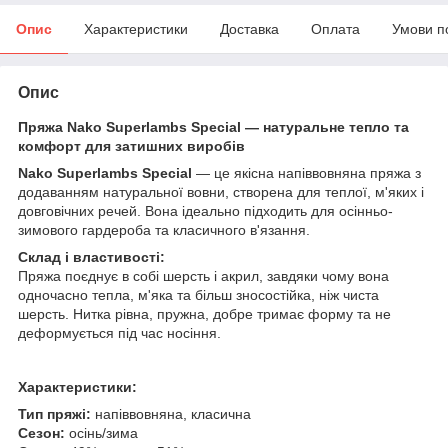
Опис
Характеристики
Доставка
Оплата
Умови п
Опис
Пряжа Nako Superlambs Special — натуральне тепло та
комфорт для затишних виробів
Nako Superlambs Special
— це якісна напіввовняна пряжа з
додаванням натуральної вовни, створена для теплої, м'яких і
довговічних речей. Вона ідеально підходить для осінньо-
зимового гардероба та класичного в'язання.
Склад і властивості:
Пряжа поєднує в собі шерсть і акрил, завдяки чому вона
одночасно тепла, м'яка та більш зносостійка, ніж чиста
шерсть. Нитка рівна, пружна, добре тримає форму та не
деформується під час носіння.
Характеристики:
Тип пряжі:
напіввовняна, класична
Сезон:
осінь/зима