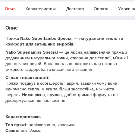
Опис
Характеристики
Доставка
Оплата
Умови п
Опис
Пряжа Nako Superlambs Special — натуральне тепло та
комфорт для затишних виробів
Nako Superlambs Special
— це якісна напіввовняна пряжа з
додаванням натуральної вовни, створена для теплої, м'яких і
довговічних речей. Вона ідеально підходить для осінньо-
зимового гардероба та класичного в'язання.
Склад і властивості:
Пряжа поєднує в собі шерсть і акрил, завдяки чому вона
одночасно тепла, м'яка та більш зносостійка, ніж чиста
шерсть. Нитка рівна, пружна, добре тримає форму та не
деформується під час носіння.
Характеристики:
Тип пряжі:
напіввовняна, класична
Сезон:
осінь/зима