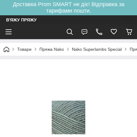
Доставка Prom SMART не діє! Відправка за
тарифами пошти.
В'ЯЖУ ПРЯЖУ
Товари
Пряжа Nako
Nako Superlambs Special
Пря