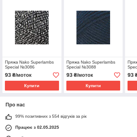
Пряжа Nako Superlambs
Пряжа Nako Superlambs
Пряж
Special №3086
Special №3088
Spec
93
93
93
₴/моток
₴/моток
₴
Купити
Купити
Про нас
99% позитивних з 554 відгуків за рік
Працює з 02.05.2025