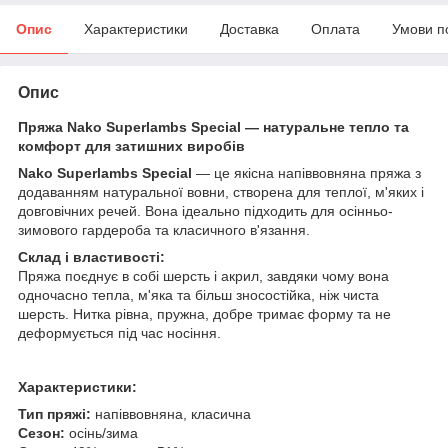
Опис
Характеристики
Доставка
Оплата
Умови п
Опис
Пряжа Nako Superlambs Special — натуральне тепло та
комфорт для затишних виробів
Nako Superlambs Special
— це якісна напіввовняна пряжа з
додаванням натуральної вовни, створена для теплої, м'яких і
довговічних речей. Вона ідеально підходить для осінньо-
зимового гардероба та класичного в'язання.
Склад і властивості:
Пряжа поєднує в собі шерсть і акрил, завдяки чому вона
одночасно тепла, м'яка та більш зносостійка, ніж чиста
шерсть. Нитка рівна, пружна, добре тримає форму та не
деформується під час носіння.
Характеристики:
Тип пряжі:
напіввовняна, класична
Сезон:
осінь/зима