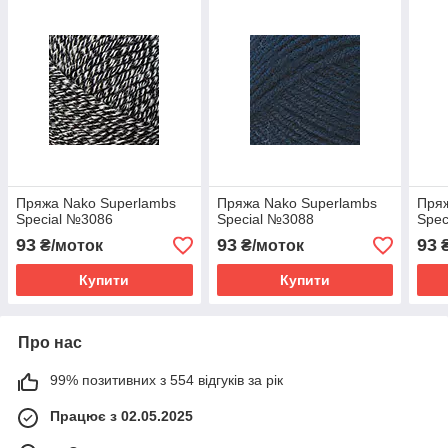
Пряжа Nako Superlambs
Пряжа Nako Superlambs
Пряж
Special №3086
Special №3088
Spec
93
93
93
₴/моток
₴/моток
₴
Купити
Купити
Про нас
99% позитивних з 554 відгуків за рік
Працює з 02.05.2025