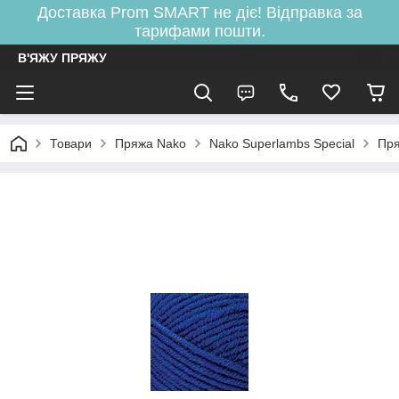
Доставка Prom SMART не діє! Відправка за
тарифами пошти.
В'ЯЖУ ПРЯЖУ
Товари
Пряжа Nako
Nako Superlambs Special
Пря