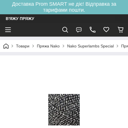
Доставка Prom SMART не діє! Відправка за
тарифами пошти.
В'ЯЖУ ПРЯЖУ
Товари
Пряжа Nako
Nako Superlambs Special
Пря