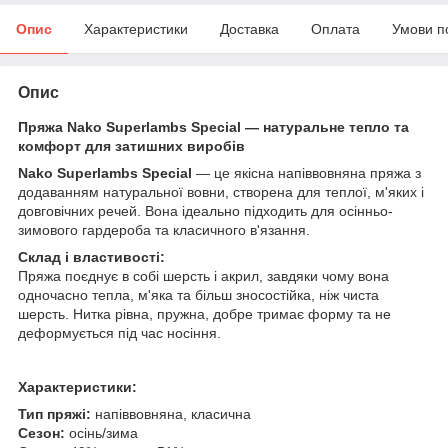
Опис
Характеристики
Доставка
Оплата
Умови п
Опис
Пряжа Nako Superlambs Special — натуральне тепло та
комфорт для затишних виробів
Nako Superlambs Special
— це якісна напіввовняна пряжа з
додаванням натуральної вовни, створена для теплої, м'яких і
довговічних речей. Вона ідеально підходить для осінньо-
зимового гардероба та класичного в'язання.
Склад і властивості:
Пряжа поєднує в собі шерсть і акрил, завдяки чому вона
одночасно тепла, м'яка та більш зносостійка, ніж чиста
шерсть. Нитка рівна, пружна, добре тримає форму та не
деформується під час носіння.
Характеристики:
Тип пряжі:
напіввовняна, класична
Сезон:
осінь/зима