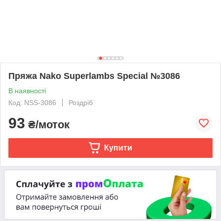
Пряжа Nako Superlambs Special №3086
В наявності
Код: NSS-3086
Роздріб
93
₴/моток
Купити