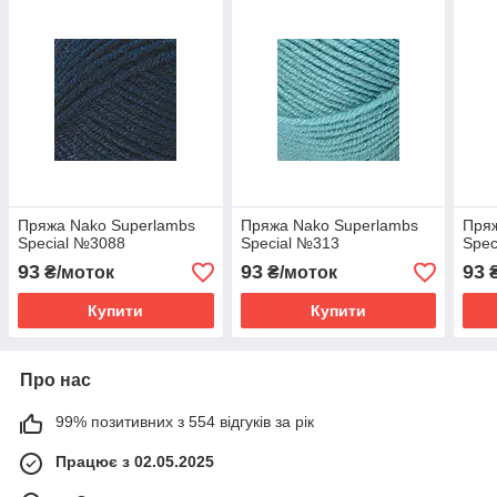
Пряжа Nako Superlambs
Пряжа Nako Superlambs
Пряж
Special №3088
Special №313
Spec
93
93
93
₴/моток
₴/моток
₴
Купити
Купити
Про нас
99% позитивних з 554 відгуків за рік
Працює з 02.05.2025