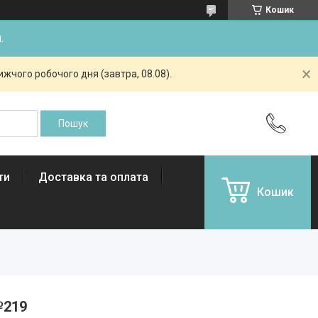
Кошик
.
жчого робочого дня (завтра, 08.08).
ти
Доставка та оплата
Кошик
№219