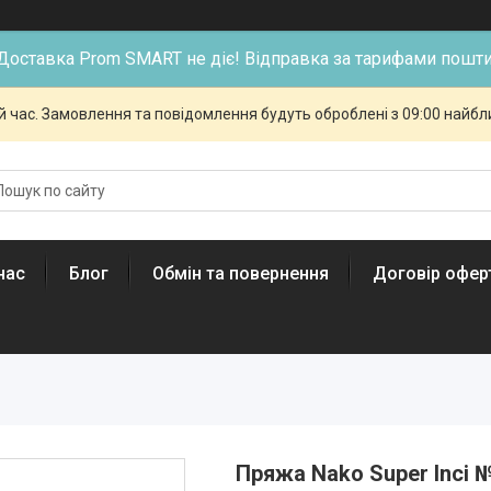
Доставка Prom SMART не діє! Відправка за тарифами пошти
й час. Замовлення та повідомлення будуть оброблені з 09:00 найбли
нас
Блог
Обмін та повернення
Договір офер
Пряжа Nako Super Inci 