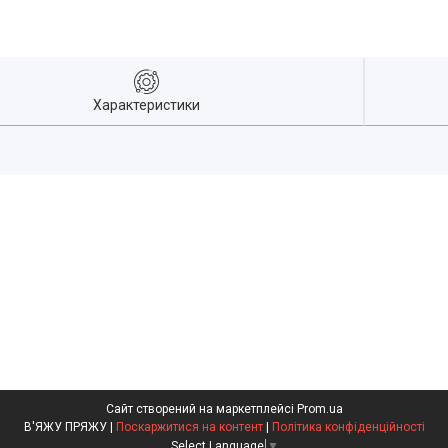
Характеристики
Сайт створений на маркетплейсі
Prom.ua
В'ЯЖУ ПРЯЖУ |
Поскаржитися на контент
|
Політика конфіденційності
Select Language
▼