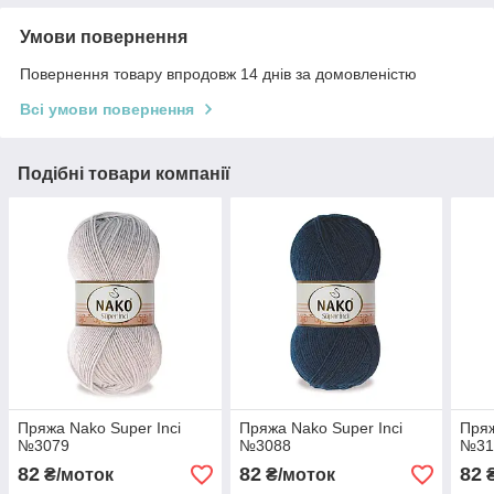
Умови повернення
Повернення товару впродовж 14 днів за домовленістю
Всі умови повернення
Подібні товари компанії
Пряжа Nako Super Inci
Пряжа Nako Super Inci
Пряж
№3079
№3088
№31
82
82
82
₴/моток
₴/моток
₴