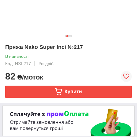
Пряжа Nako Super Inci №217
В наявності
Код: NSI-217
Роздріб
82
₴/моток
Купити