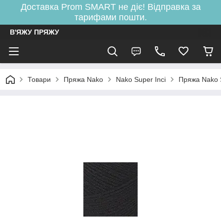
Доставка Prom SMART не діє! Відправка за
тарифами пошти.
В'ЯЖУ ПРЯЖУ
Товари
Пряжа Nako
Nako Super Inci
Пряжа Nako 