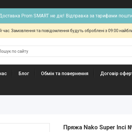
Доставка Prom SMART не діє! Відправка за тарифами пошти
й час. Замовлення та повідомлення будуть оброблені з 09:00 найбли
нас
Блог
Обмін та повернення
Договір офер
Пряжа Nako Super Inci 