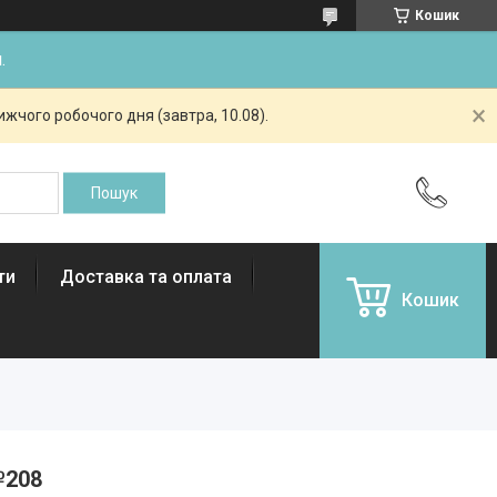
Кошик
.
жчого робочого дня (завтра, 10.08).
ти
Доставка та оплата
Кошик
№208