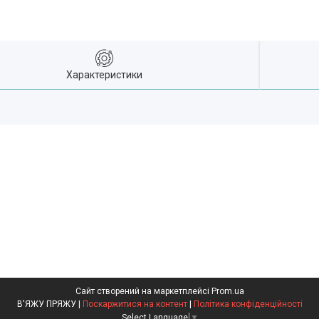
Характеристики
Сайт створений на маркетплейсі
Prom.ua
В'ЯЖУ ПРЯЖУ |
Поскаржитися на контент
|
Політика конфіденційності
Select Language
▼