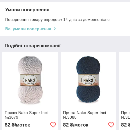
Умови повернення
Повернення товару впродовж 14 днів за домовленістю
Всі умови повернення
Подібні товари компанії
Пряжа Nako Super Inci
Пряжа Nako Super Inci
Пряж
№3079
№3088
№31
82
82
82
₴/моток
₴/моток
₴