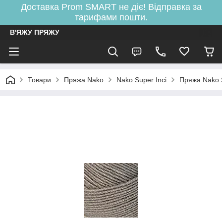
Доставка Prom SMART не діє! Відправка за
тарифами пошти.
В'ЯЖУ ПРЯЖУ
Товари
Пряжа Nako
Nako Super Inci
Пряжа Nako 