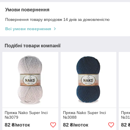
Умови повернення
Повернення товару впродовж 14 днів за домовленістю
Всі умови повернення
Подібні товари компанії
Пряжа Nako Super Inci
Пряжа Nako Super Inci
Пряж
№3079
№3088
№31
82
82
82
₴/моток
₴/моток
₴