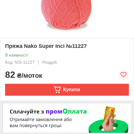
Пряжа Nako Super Inci №11227
В наявності
Код: NSI-11227
Роздріб
82
₴/моток
Купити