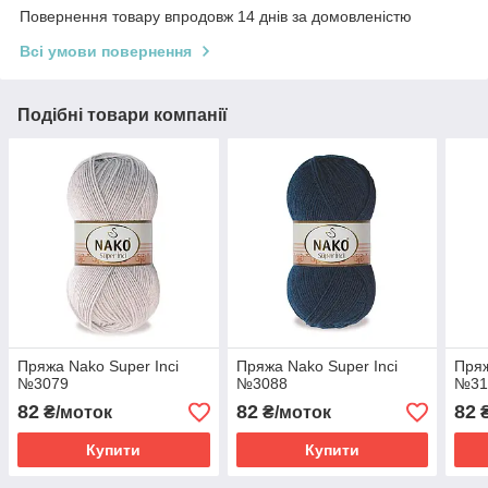
Повернення товару впродовж 14 днів за домовленістю
Всі умови повернення
Подібні товари компанії
Пряжа Nako Super Inci
Пряжа Nako Super Inci
Пряж
№3079
№3088
№31
82
82
82
₴/моток
₴/моток
₴
Купити
Купити