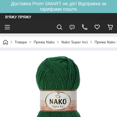
Доставка Prom SMART не діє! Відправка за
тарифами пошти.
В'ЯЖУ ПРЯЖУ
Товари
Пряжа Nako
Nako Super Inci
Пряжа Nako 