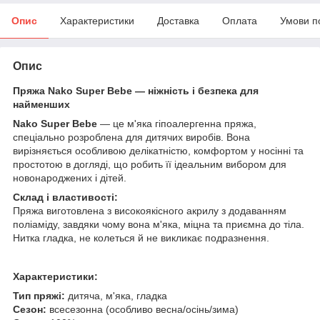
Опис
Характеристики
Доставка
Оплата
Умови п
Опис
Пряжа Nako Super Bebe — ніжність і безпека для
найменших
Nako Super Bebe
— це м'яка гіпоалергенна пряжа,
спеціально розроблена для дитячих виробів. Вона
вирізняється особливою делікатністю, комфортом у носінні та
простотою в догляді, що робить її ідеальним вибором для
новонароджених і дітей.
Склад і властивості:
Пряжа виготовлена з високоякісного акрилу з додаванням
поліаміду, завдяки чому вона м'яка, міцна та приємна до тіла.
Нитка гладка, не колеться й не викликає подразнення.
Характеристики:
Тип пряжі:
дитяча, м'яка, гладка
Сезон:
всесезонна (особливо весна/осінь/зима)