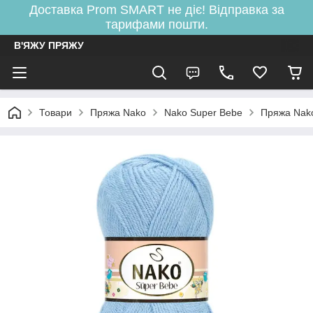
Доставка Prom SMART не діє! Відправка за
тарифами пошти.
В'ЯЖУ ПРЯЖУ
Товари
Пряжа Nako
Nako Super Bebe
Пряжа Nak