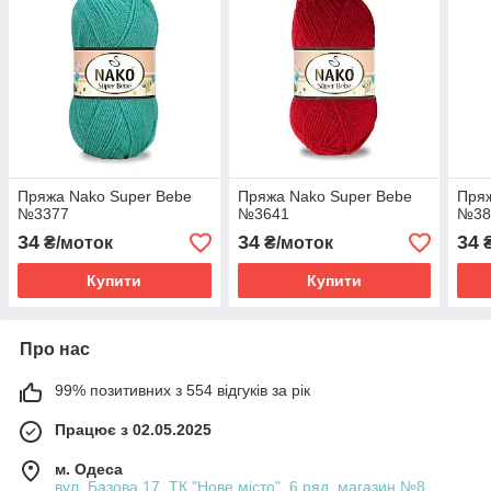
Пряжа Nako Super Bebe
Пряжа Nako Super Bebe
Пряж
№3377
№3641
№38
34
34
34
₴/моток
₴/моток
₴
Купити
Купити
Про нас
99% позитивних з 554 відгуків за рік
Працює з 02.05.2025
м. Одеса
вул. Базова 17, ТК "Нове місто", 6 ряд, магазин №8,