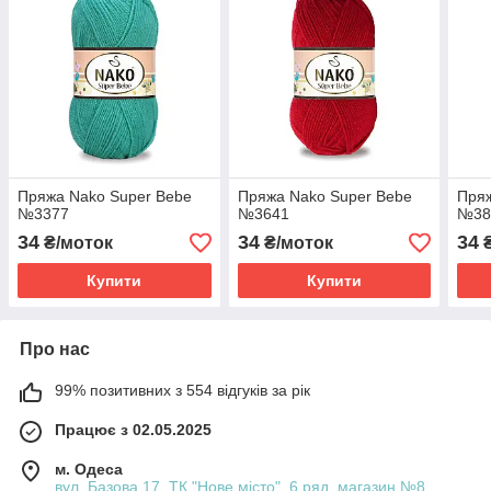
Пряжа Nako Super Bebe
Пряжа Nako Super Bebe
Пряж
№3377
№3641
№38
34
34
34
₴/моток
₴/моток
₴
Купити
Купити
Про нас
99% позитивних з 554 відгуків за рік
Працює з 02.05.2025
м. Одеса
вул. Базова 17, ТК "Нове місто", 6 ряд, магазин №8,