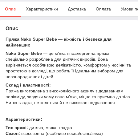
Опис
Характеристики
Доставка
Оплата
Умови п
Опис
Пряжа Nako Super Bebe — ніжність і безпека для
найменших
Nako Super Bebe
— це м'яка гіпоалергенна пряжа,
спеціально розроблена для дитячих виробів. Вона
вирізняється особливою делікатністю, комфортом у носінні та
простотою в догляді, що робить її ідеальним вибором для
новонароджених і дітей.
Склад і властивості:
Пряжа виготовлена з високоякісного акрилу з додаванням
поліаміду, завдяки чому вона м'яка, міцна та приємна до тіла.
Нитка гладка, не колеться й не викликає подразнення.
Характеристики:
Тип пряжі:
дитяча, м'яка, гладка
Сезон:
всесезонна (особливо весна/осінь/зима)