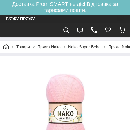
Доставка Prom SMART не діє! Відправка за
тарифами пошти.
В'ЯЖУ ПРЯЖУ
Товари
Пряжа Nako
Nako Super Bebe
Пряжа Nak