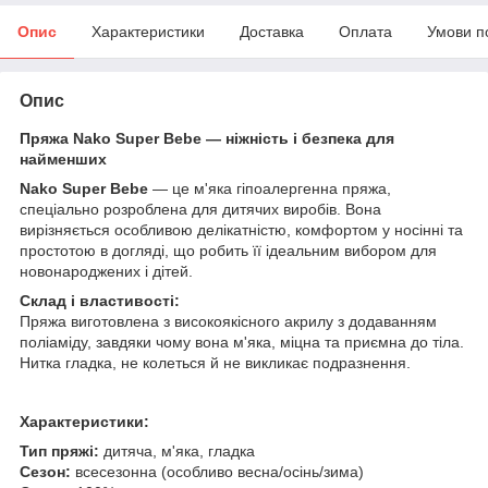
Опис
Характеристики
Доставка
Оплата
Умови п
Опис
Пряжа Nako Super Bebe — ніжність і безпека для
найменших
Nako Super Bebe
— це м'яка гіпоалергенна пряжа,
спеціально розроблена для дитячих виробів. Вона
вирізняється особливою делікатністю, комфортом у носінні та
простотою в догляді, що робить її ідеальним вибором для
новонароджених і дітей.
Склад і властивості:
Пряжа виготовлена з високоякісного акрилу з додаванням
поліаміду, завдяки чому вона м'яка, міцна та приємна до тіла.
Нитка гладка, не колеться й не викликає подразнення.
Характеристики:
Тип пряжі:
дитяча, м'яка, гладка
Сезон:
всесезонна (особливо весна/осінь/зима)