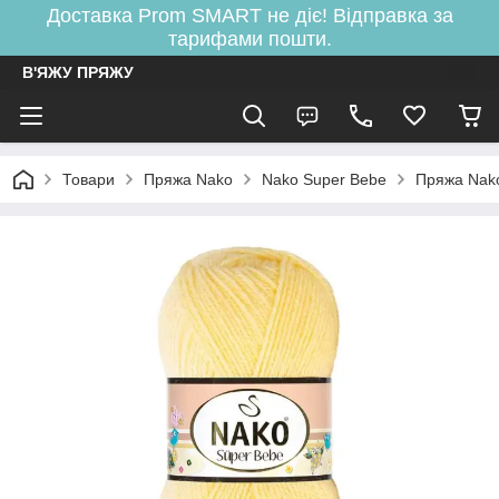
Доставка Prom SMART не діє! Відправка за
тарифами пошти.
В'ЯЖУ ПРЯЖУ
Товари
Пряжа Nako
Nako Super Bebe
Пряжа Nak