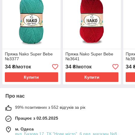
Пряжа Nako Super Bebe
Пряжа Nako Super Bebe
Пряж
№3377
№3641
№38
34
34
34
₴/моток
₴/моток
₴
Купити
Купити
Про нас
99% позитивних з 552 відгуків за рік
Працює з 02.05.2025
м. Одеса
вул. Базова 17, ТК "Нове місто", 6 ряд, магазин №8,