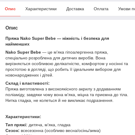
Опис
Характеристики
Доставка
Оплата
Умови п
Опис
Пряжа Nako Super Bebe — ніжність і безпека для
найменших
Nako Super Bebe
— це м'яка гіпоалергенна пряжа,
спеціально розроблена для дитячих виробів. Вона
вирізняється особливою делікатністю, комфортом у носінні та
простотою в догляді, що робить її ідеальним вибором для
новонароджених і дітей.
Склад і властивості:
Пряжа виготовлена з високоякісного акрилу з додаванням
поліаміду, завдяки чому вона м'яка, міцна та приємна до тіла.
Нитка гладка, не колеться й не викликає подразнення.
Характеристики:
Тип пряжі:
дитяча, м'яка, гладка
Сезон:
всесезонна (особливо весна/осінь/зима)