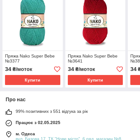
Пряжа Nako Super Bebe
Пряжа Nako Super Bebe
Пряж
№3377
№3641
№38
34
34
34
₴/моток
₴/моток
₴
Купити
Купити
Про нас
99% позитивних з 551 відгука за рік
Працює з 02.05.2025
м. Одеса
вул. Базова 17, ТК "Нове місто", 6 ряд, магазин №8,