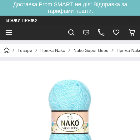
Доставка Prom SMART не діє! Відправка за
тарифами пошти.
В'ЯЖУ ПРЯЖУ
Товари
Пряжа Nako
Nako Super Bebe
Пряжа Nak