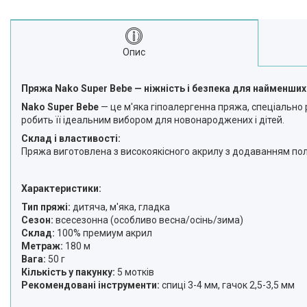
Опис
Пряжа Nako Super Bebe — ніжність і безпека для найменших
Nako Super Bebe
— це м'яка гіпоалергенна пряжа, спеціально 
робить її ідеальним вибором для новонароджених і дітей.
Склад і властивості:
Пряжа виготовлена з високоякісного акрилу з додаванням поліа
Характеристики:
Тип пряжі:
дитяча, м'яка, гладка
Сезон:
всесезонна (особливо весна/осінь/зима)
Склад:
100% премиум акрил
Метраж:
180 м
Вага:
50 г
Кількість у пакунку:
5 мотків
Рекомендовані інструменти:
спиці 3-4 мм, гачок 2,5-3,5 мм