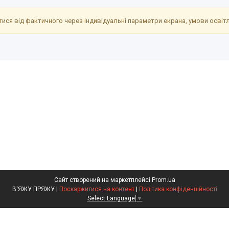
ися від фактичного через індивідуальні параметри екрана, умови освітле
Сайт створений на маркетплейсі
Prom.ua
В'ЯЖУ ПРЯЖУ |
Поскаржитися на контент
|
Політика конфіденційності
Select Language
▼