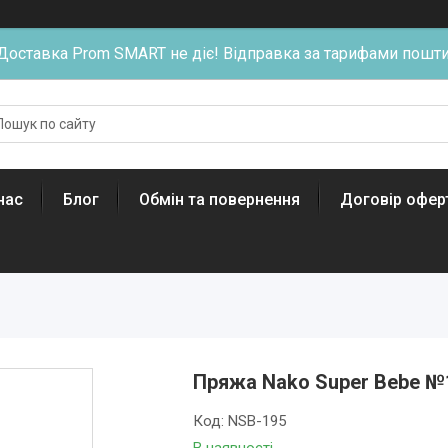
Доставка Prom SMART не діє! Відправка за тарифами пошти
нас
Блог
Обмін та повернення
Договір офер
Пряжа Nako Super Bebe №
Код:
NSB-195