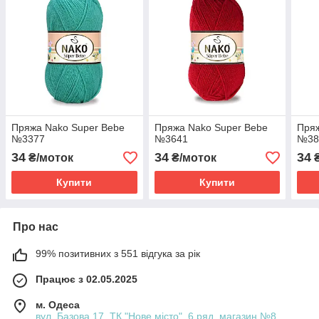
Пряжа Nako Super Bebe
Пряжа Nako Super Bebe
Пряж
№3377
№3641
№38
34
34
34
₴/моток
₴/моток
₴
Купити
Купити
Про нас
99% позитивних з 551 відгука за рік
Працює з 02.05.2025
м. Одеса
вул. Базова 17, ТК "Нове місто", 6 ряд, магазин №8,