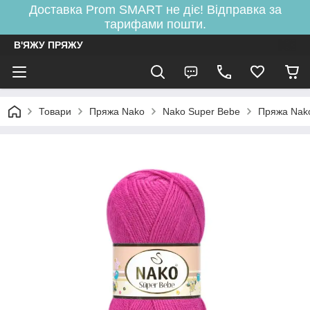
Доставка Prom SMART не діє! Відправка за
тарифами пошти.
В'ЯЖУ ПРЯЖУ
Товари
Пряжа Nako
Nako Super Bebe
Пряжа Nak