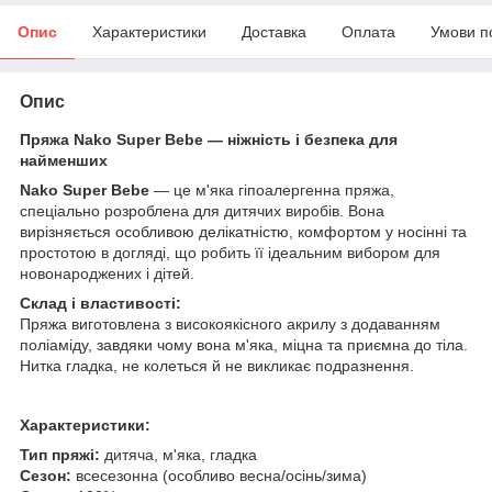
Опис
Характеристики
Доставка
Оплата
Умови п
Опис
Пряжа Nako Super Bebe — ніжність і безпека для
найменших
Nako Super Bebe
— це м'яка гіпоалергенна пряжа,
спеціально розроблена для дитячих виробів. Вона
вирізняється особливою делікатністю, комфортом у носінні та
простотою в догляді, що робить її ідеальним вибором для
новонароджених і дітей.
Склад і властивості:
Пряжа виготовлена з високоякісного акрилу з додаванням
поліаміду, завдяки чому вона м'яка, міцна та приємна до тіла.
Нитка гладка, не колеться й не викликає подразнення.
Характеристики:
Тип пряжі:
дитяча, м'яка, гладка
Сезон:
всесезонна (особливо весна/осінь/зима)