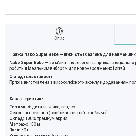
Опис
Пряжа Nako Super Bebe — ніжність і безпека для найменших
Nako Super Bebe
— це м'яка гіпоалергенна пряжа, спеціально 
робить її ідеальним вибором для новонароджених і дітей.
Склад і властивості:
Пряжа виготовлена з високоякісного акрилу з додаванням поліа
Характеристики:
Тип пряжі:
дитяча, м'яка, гладка
Сезон:
всесезонна (особливо весна/осінь/зима)
Склад:
100% премиум акрил
Метраж:
180 м
Вага:
50 г
Кількість у пакунку:
5 мотків