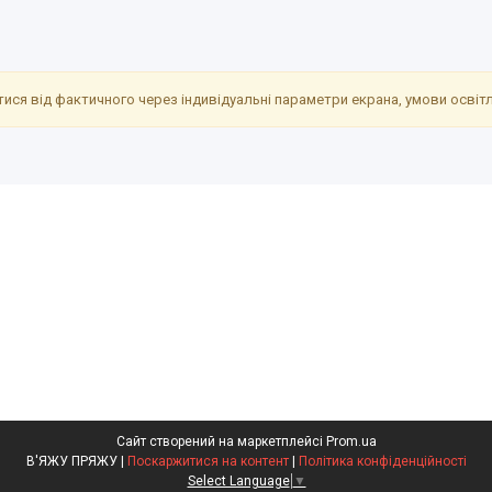
ися від фактичного через індивідуальні параметри екрана, умови освітле
Сайт створений на маркетплейсі
Prom.ua
В'ЯЖУ ПРЯЖУ |
Поскаржитися на контент
|
Політика конфіденційності
Select Language
▼