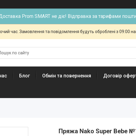
Доставка Prom SMART не діє! Відправка за тарифами пошти
бочий час. Замовлення та повідомлення будуть оброблені з 09:00 н
нас
Блог
Обмін та повернення
Договір офер
Пряжа Nako Super Bebe №