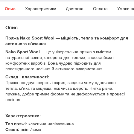
Опис
Характеристики
Доставка
Оплата
Умови п
Опис
Пряжа Nako Sport Wool — міцність, тепло та комфорт для
активного в'язання
Nako Sport Wool
— це універсальна пряжа з вмістом
натуральної вовни, створена для теплих, зносостійких і
комфортних виробів. Вона чудово підходить для
повсякденного носіння й активного використання.
Склад і властивості:
Пряжа поєднує шерсть і акрил, завдяки чому одночасно
тепла, м'яка та міцніша, ніж чиста шерсть. Нитка рівна,
пружна, добре тримає форму та не деформується в процесі
носіння.
Характеристики:
Тип пряжі:
класична напіввовняна
Сезон:
осінь/зима