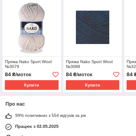
Пряжа Nako Sport Wool
Пряжа Nako Sport Wool
Пряж
№3079
№3088
№32
84
84
84
₴/моток
₴/моток
₴
Купити
Купити
Про нас
99% позитивних з 554 відгуків за рік
Працює з 02.05.2025