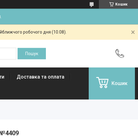
Кошик
.
айближчого робочого дня (10.08).
ти
Доставка та оплата
Кошик
 №4409