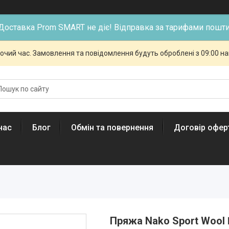
Доставка Prom SMART не діє! Відправка за тарифами пошти
бочий час. Замовлення та повідомлення будуть оброблені з 09:00 н
нас
Блог
Обмін та повернення
Договір офер
Пряжа Nako Sport Wool