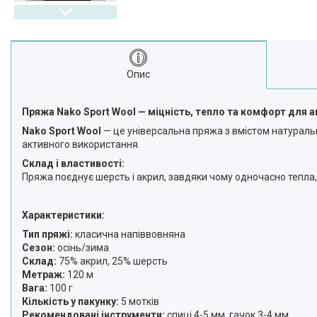
Опис
Пряжа Nako Sport Wool — міцність, тепло та комфорт для а
Nako Sport Wool
— це універсальна пряжа з вмістом натуральн
активного використання.
Склад і властивості:
Пряжа поєднує шерсть і акрил, завдяки чому одночасно тепла, 
Характеристики:
Тип пряжі:
класична напіввовняна
Сезон:
осінь/зима
Склад:
75% акрил, 25% шерсть
Метраж:
120 м
Вага:
100 г
Кількість у пакунку:
5 мотків
Рекомендовані інструменти:
спиці 4-5 мм, гачок 3-4 мм