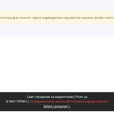
ися від фактичного через індивідуальні параметри екрана, умови освітле
Сайт створений на маркетплейсі
Prom.ua
В'ЯЖУ ПРЯЖУ |
Поскаржитися на контент
|
Політика конфіденційності
Select Language
▼