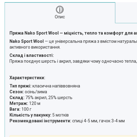
Опис
Пряжа Nako Sport Wool — міцність, тепло та комфорт для а
Nako Sport Wool
— це універсальна пряжа з вмістом натуральн
активного використання.
Склад і властивості:
Пряжа поєднує шерсть і акрил, завдяки чому одночасно тепла, 
Характеристики:
Тип пряжі:
класична напіввовняна
Сезон:
осінь/зима
Склад:
75% акрил, 25% шерсть
Метраж:
120 м
Вага:
100 г
Кількість у пакунку:
5 мотків
Рекомендовані інструменти:
спиці 4-5 мм, гачок 3-4 мм