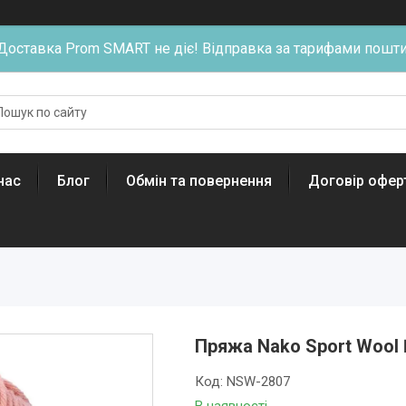
Доставка Prom SMART не діє! Відправка за тарифами пошти
нас
Блог
Обмін та повернення
Договір офер
Пряжа Nako Sport Wool
Код:
NSW-2807