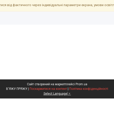
ися від фактичного через індивідуальні параметри екрана, умови освітле
Сайт створений на маркетплейсі
Prom.ua
В'ЯЖУ ПРЯЖУ |
Поскаржитися на контент
|
Політика конфіденційності
Select Language
▼