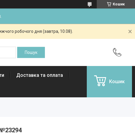
Кошик
.
жчого робочого дня (завтра, 10.08).
ти
Доставка та оплата
Кошик
 №23294