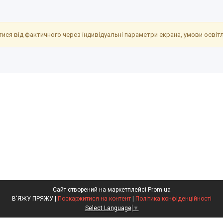
ися від фактичного через індивідуальні параметри екрана, умови освітле
Сайт створений на маркетплейсі
Prom.ua
В'ЯЖУ ПРЯЖУ |
Поскаржитися на контент
|
Політика конфіденційності
Select Language
▼