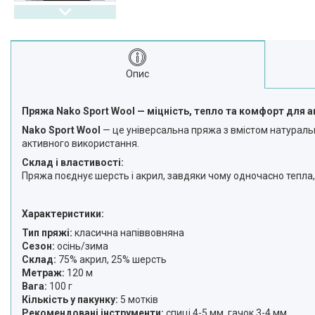
Опис
Пряжа Nako Sport Wool — міцність, тепло та комфорт для а
Nako Sport Wool
— це універсальна пряжа з вмістом натуральн
активного використання.
Склад і властивості:
Пряжа поєднує шерсть і акрил, завдяки чому одночасно тепла, 
Характеристики:
Тип пряжі:
класична напіввовняна
Сезон:
осінь/зима
Склад:
75% акрил, 25% шерсть
Метраж:
120 м
Вага:
100 г
Кількість у пакунку:
5 мотків
Рекомендовані інструменти:
спиці 4-5 мм, гачок 3-4 мм