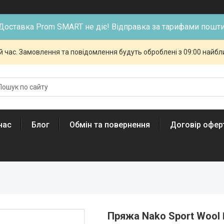
Доставка Prom SMART не діє! Відправка за тарифами пошти
й час. Замовлення та повідомлення будуть оброблені з 09:00 найбли
нас
Блог
Обмін та повернення
Договір офер
Пряжа Nako Sport Wool