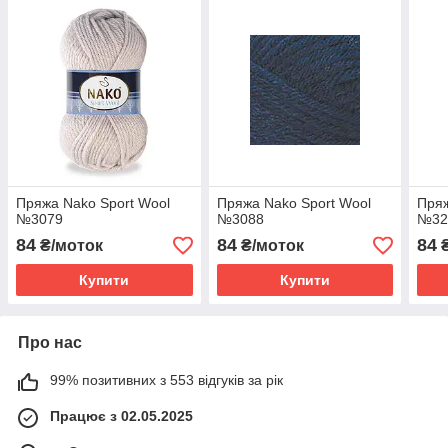
Пряжа Nako Sport Wool
Пряжа Nako Sport Wool
Пряж
№3079
№3088
№32
84
84
84
₴/моток
₴/моток
₴
Купити
Купити
Про нас
99% позитивних з 553 відгуків за рік
Працює з 02.05.2025