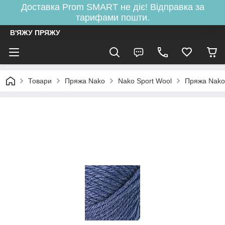
Доставка Prom SMART не діє! Відправка за
тарифами пошти.
В'ЯЖУ ПРЯЖУ
Товари
Пряжа Nako
Nako Sport Wool
Пряжа Nako