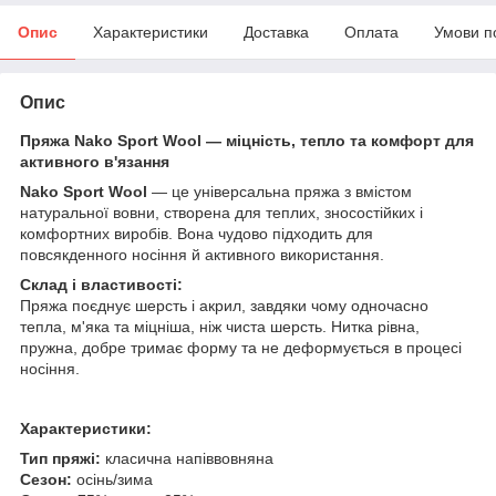
Опис
Характеристики
Доставка
Оплата
Умови п
Опис
Пряжа Nako Sport Wool — міцність, тепло та комфорт для
активного в'язання
Nako Sport Wool
— це універсальна пряжа з вмістом
натуральної вовни, створена для теплих, зносостійких і
комфортних виробів. Вона чудово підходить для
повсякденного носіння й активного використання.
Склад і властивості:
Пряжа поєднує шерсть і акрил, завдяки чому одночасно
тепла, м'яка та міцніша, ніж чиста шерсть. Нитка рівна,
пружна, добре тримає форму та не деформується в процесі
носіння.
Характеристики:
Тип пряжі:
класична напіввовняна
Сезон:
осінь/зима