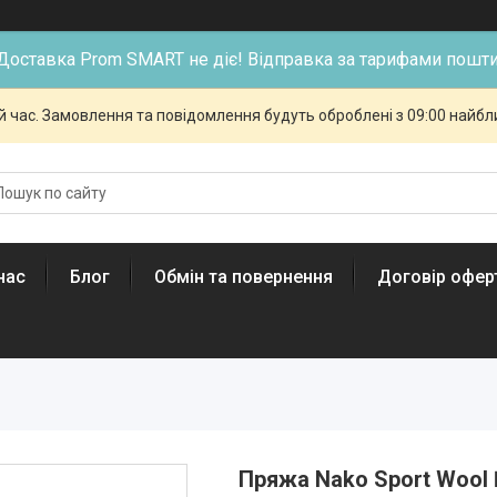
Доставка Prom SMART не діє! Відправка за тарифами пошти
й час. Замовлення та повідомлення будуть оброблені з 09:00 найбли
нас
Блог
Обмін та повернення
Договір офер
Пряжа Nako Sport Wool