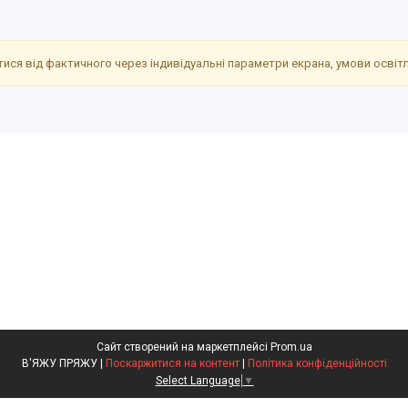
ися від фактичного через індивідуальні параметри екрана, умови освітле
Сайт створений на маркетплейсі
Prom.ua
В'ЯЖУ ПРЯЖУ |
Поскаржитися на контент
|
Політика конфіденційності
Select Language
▼