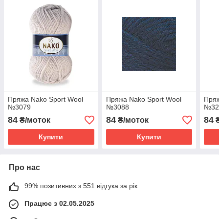
Пряжа Nako Sport Wool
Пряжа Nako Sport Wool
Пряж
№3079
№3088
№32
84
84
84
₴/моток
₴/моток
₴
Купити
Купити
Про нас
99% позитивних з 551 відгука за рік
Працює з 02.05.2025