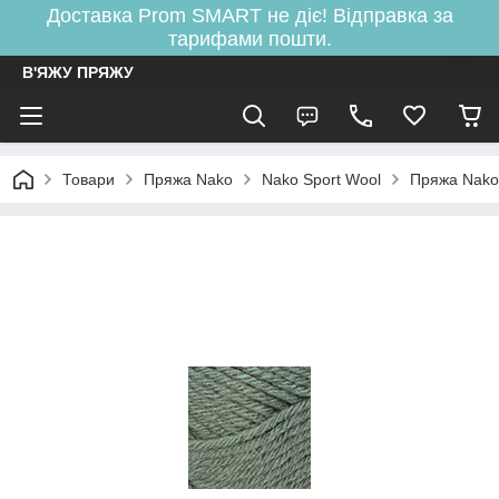
Доставка Prom SMART не діє! Відправка за
тарифами пошти.
В'ЯЖУ ПРЯЖУ
Товари
Пряжа Nako
Nako Sport Wool
Пряжа Nako