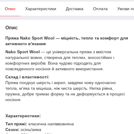
Опис
Характеристики
Доставка
Оплата
Умови п
Опис
Пряжа Nako Sport Wool — міцність, тепло та комфорт для
активного в'язання
Nako Sport Wool
— це універсальна пряжа з вмістом
натуральної вовни, створена для теплих, зносостійких і
комфортних виробів. Вона чудово підходить для
повсякденного носіння й активного використання.
Склад і властивості:
Пряжа поєднує шерсть і акрил, завдяки чому одночасно
тепла, м'яка та міцніша, ніж чиста шерсть. Нитка рівна,
пружна, добре тримає форму та не деформується в процесі
носіння.
Характеристики:
Тип пряжі:
класична напіввовняна
Сезон:
осінь/зима