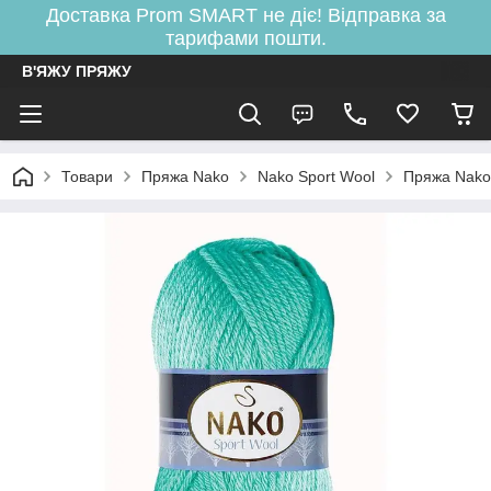
Доставка Prom SMART не діє! Відправка за
тарифами пошти.
В'ЯЖУ ПРЯЖУ
Товари
Пряжа Nako
Nako Sport Wool
Пряжа Nako