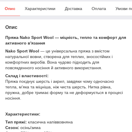
Опис
Характеристики
Доставка
Оплата
Умови п
Опис
Пряжа Nako Sport Wool — міцність, тепло та комфорт для
активного в'язання
Nako Sport Wool
— це універсальна пряжа з вмістом
натуральної вовни, створена для теплих, зносостійких і
комфортних виробів. Вона чудово підходить для
повсякденного носіння й активного використання.
Склад і властивості:
Пряжа поєднує шерсть і акрил, завдяки чому одночасно
тепла, м'яка та міцніша, ніж чиста шерсть. Нитка рівна,
пружна, добре тримає форму та не деформується в процесі
носіння.
Характеристики:
Тип пряжі:
класична напіввовняна
Сезон:
осінь/зима