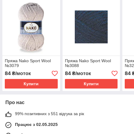
Пряжа Nako Sport Wool
Пряжа Nako Sport Wool
Пряж
№3079
№3088
№32
84
84
84
₴/моток
₴/моток
₴
Купити
Купити
Про нас
99% позитивних з 551 відгука за рік
Працює з 02.05.2025