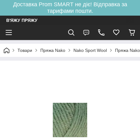
Доставка Prom SMART не діє! Відправка за
тарифами пошти.
В'ЯЖУ ПРЯЖУ
Товари
Пряжа Nako
Nako Sport Wool
Пряжа Nako