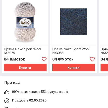
Пряжа Nako Sport Wool
Пряжа Nako Sport Wool
Пряж
№3079
№3088
№32
84
84
84
₴/моток
₴/моток
₴
Купити
Купити
Про нас
99% позитивних з 551 відгука за рік
Працює з 02.05.2025