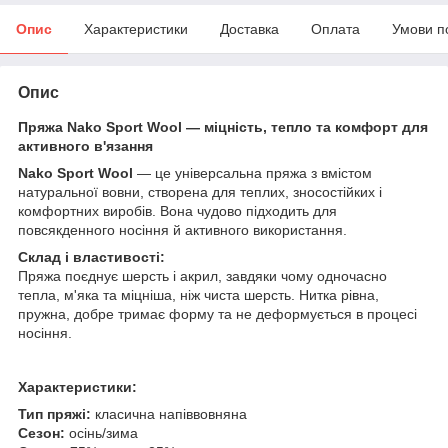
Опис
Характеристики
Доставка
Оплата
Умови п
Опис
Пряжа Nako Sport Wool — міцність, тепло та комфорт для
активного в'язання
Nako Sport Wool
— це універсальна пряжа з вмістом
натуральної вовни, створена для теплих, зносостійких і
комфортних виробів. Вона чудово підходить для
повсякденного носіння й активного використання.
Склад і властивості:
Пряжа поєднує шерсть і акрил, завдяки чому одночасно
тепла, м'яка та міцніша, ніж чиста шерсть. Нитка рівна,
пружна, добре тримає форму та не деформується в процесі
носіння.
Характеристики:
Тип пряжі:
класична напіввовняна
Сезон:
осінь/зима