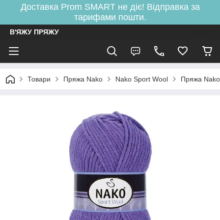
Доставка Prom SMART не діє! Відправка за
тарифами пошти.
В'ЯЖУ ПРЯЖУ
Товари
Пряжа Nako
Nako Sport Wool
Пряжа Nako