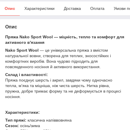
Опис
Характеристики
Доставка
Оплата
Умови п
Опис
Пряжа Nako Sport Wool — міцність, тепло та комфорт для
активного в'язання
Nako Sport Wool
— це універсальна пряжа з вмістом
натуральної вовни, створена для теплих, зносостійких і
комфортних виробів. Вона чудово підходить для
повсякденного носіння й активного використання.
Склад і властивості:
Пряжа поєднує шерсть і акрил, завдяки чому одночасно
тепла, м'яка та міцніша, ніж чиста шерсть. Нитка рівна,
пружна, добре тримає форму та не деформується в процесі
носіння.
Характеристики:
Тип пряжі:
класична напіввовняна
Сезон:
осінь/зима