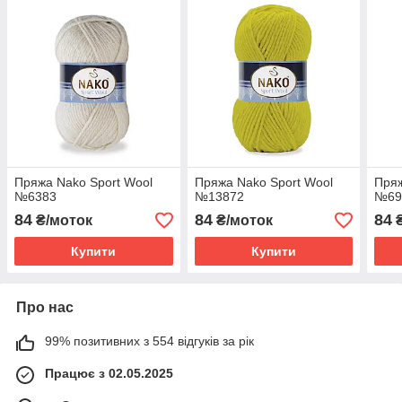
Пряжа Nako Sport Wool
Пряжа Nako Sport Wool
Пряж
№6383
№13872
№69
84
84
84
₴/моток
₴/моток
₴
Купити
Купити
Про нас
99% позитивних з 554 відгуків за рік
Працює з 02.05.2025