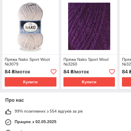
Пряжа Nako Sport Wool
Пряжа Nako Sport Wool
Пряж
№3079
№3260
№32
84
84
84
₴/моток
₴/моток
₴
Купити
Купити
Про нас
99% позитивних з 554 відгуків за рік
Працює з 02.05.2025