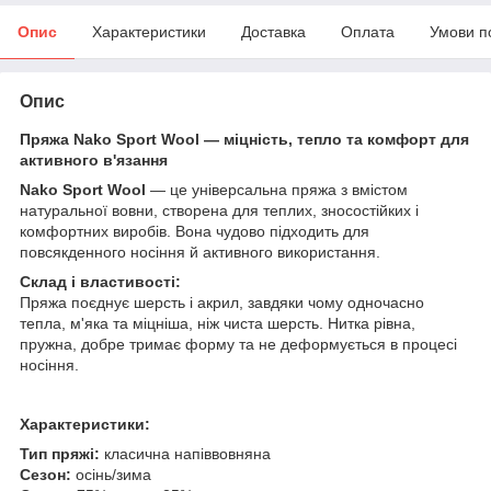
Опис
Характеристики
Доставка
Оплата
Умови п
Опис
Пряжа Nako Sport Wool — міцність, тепло та комфорт для
активного в'язання
Nako Sport Wool
— це універсальна пряжа з вмістом
натуральної вовни, створена для теплих, зносостійких і
комфортних виробів. Вона чудово підходить для
повсякденного носіння й активного використання.
Склад і властивості:
Пряжа поєднує шерсть і акрил, завдяки чому одночасно
тепла, м'яка та міцніша, ніж чиста шерсть. Нитка рівна,
пружна, добре тримає форму та не деформується в процесі
носіння.
Характеристики:
Тип пряжі:
класична напіввовняна
Сезон:
осінь/зима