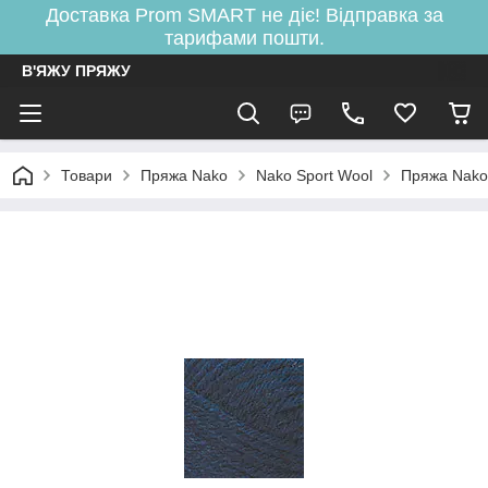
Доставка Prom SMART не діє! Відправка за
тарифами пошти.
В'ЯЖУ ПРЯЖУ
Товари
Пряжа Nako
Nako Sport Wool
Пряжа Nako