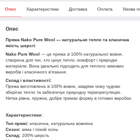
Опис
Характеристики
Доставка
Оплата
Умови п
Опис
Пряжа Nako Pure Wool — натуральне тепло та класична
якість шерсті
Nako Pure Wool
— це пряжа зі 100% натуральної вовни,
створена для тих, хто цінує тепло, комфорт і природні
матеріали. Вона ідеально підходить для теплого зимових
виробів і класичного в'язання.
Склад і властивості:
Пряжа виготовлена зі 100% вовни, завдяки чому чудово
зберігає тепло та забезпечує природну терморегуляцію.
Нитка рівна, пружна, добре тримає форму в готових виробах.
Характеристики:
Тип пряжі:
класична, натуральна вовняна
Сезон:
зима / пізній осінь
Склад:
100% шерсть