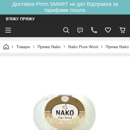
Доставка Prom SMART не діє! Відправка за
тарифами пошти.
В'ЯЖУ ПРЯЖУ
Товари
Пряжа Nako
Nako Pure Wool
Пряжа Nako