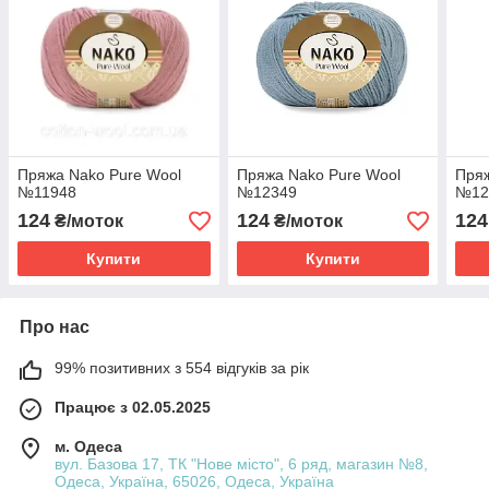
Пряжа Nako Pure Wool
Пряжа Nako Pure Wool
Пряж
№11948
№12349
№12
124
124
124
₴/моток
₴/моток
Купити
Купити
Про нас
99% позитивних з 554 відгуків за рік
Працює з 02.05.2025
м. Одеса
вул. Базова 17, ТК "Нове місто", 6 ряд, магазин №8,
Одеса, Україна, 65026, Одеса, Україна