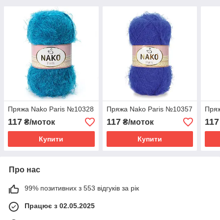
Пряжа Nako Paris №10328
Пряжа Nako Paris №10357
Пряж
117
117
117
₴/моток
₴/моток
Купити
Купити
Про нас
99% позитивних з 553 відгуків за рік
Працює з 02.05.2025