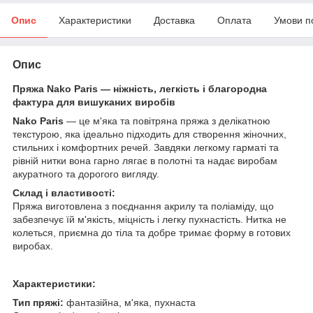
Опис
Характеристики
Доставка
Оплата
Умови п
Опис
Пряжа Nako Paris — ніжність, легкість і благородна
фактура для вишуканих виробів
Nako Paris
— це м'яка та повітряна пряжа з делікатною
текстурою, яка ідеально підходить для створення жіночних,
стильних і комфортних речей. Завдяки легкому гарматі та
рівній нитки вона гарно лягає в полотні та надає виробам
акуратного та дорогого вигляду.
Склад і властивості:
Пряжа виготовлена з поєднання акрилу та поліаміду, що
забезпечує їй м'якість, міцність і легку пухнастість. Нитка не
колеться, приємна до тіла та добре тримає форму в готових
виробах.
Характеристики:
Тип пряжі:
фантазійна, м'яка, пухнаста