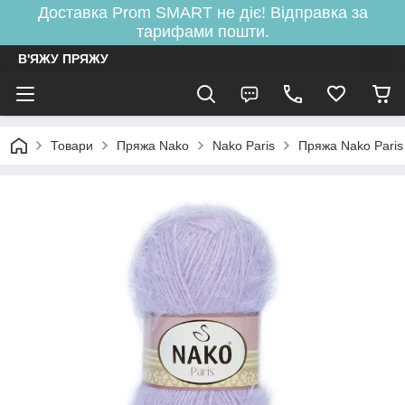
Доставка Prom SMART не діє! Відправка за
тарифами пошти.
В'ЯЖУ ПРЯЖУ
Товари
Пряжа Nako
Nako Paris
Пряжа Nako Pari