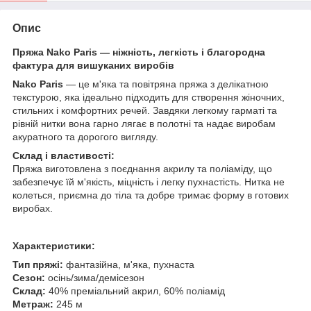
Опис
Пряжа Nako Paris — ніжність, легкість і благородна
фактура для вишуканих виробів
Nako Paris
— це м'яка та повітряна пряжа з делікатною
текстурою, яка ідеально підходить для створення жіночних,
стильних і комфортних речей. Завдяки легкому гарматі та
рівній нитки вона гарно лягає в полотні та надає виробам
акуратного та дорогого вигляду.
Склад і властивості:
Пряжа виготовлена з поєднання акрилу та поліаміду, що
забезпечує їй м'якість, міцність і легку пухнастість. Нитка не
колеться, приємна до тіла та добре тримає форму в готових
виробах.
Характеристики:
Тип пряжі:
фантазійна, м'яка, пухнаста
Сезон:
осінь/зима/демісезон
Склад:
40% преміальний акрил, 60% поліамід
Метраж:
245 м