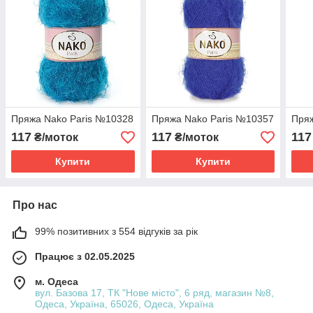
Пряжа Nako Paris №10328
Пряжа Nako Paris №10357
Пряж
117
117
117
₴/моток
₴/моток
Купити
Купити
Про нас
99% позитивних з 554 відгуків за рік
Працює з 02.05.2025
м. Одеса
вул. Базова 17, ТК "Нове місто", 6 ряд, магазин №8,
Одеса, Україна, 65026, Одеса, Україна