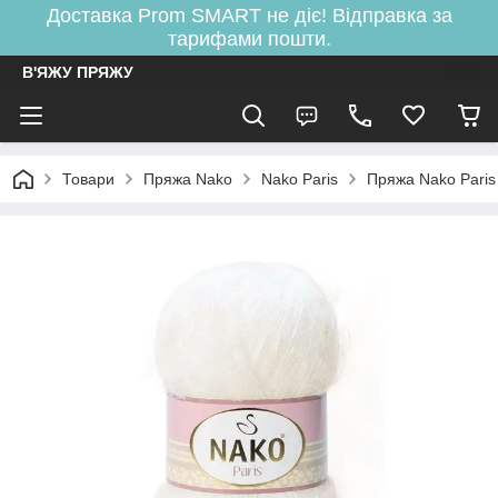
Доставка Prom SMART не діє! Відправка за
тарифами пошти.
В'ЯЖУ ПРЯЖУ
Товари
Пряжа Nako
Nako Paris
Пряжа Nako Pari