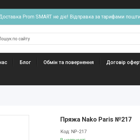
Доставка Prom SMART не діє! Відправка за тарифами пошти
нас
Блог
Обмін та повернення
Договір офер
Пряжа Nako Paris №217
Код:
NP-217