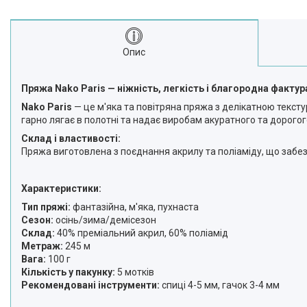
Опис
Пряжа Nako Paris — ніжність, легкість і благородна фактур
Nako Paris
— це м'яка та повітряна пряжа з делікатною тексту
гарно лягає в полотні та надає виробам акуратного та дорогог
Склад і властивості:
Пряжа виготовлена з поєднання акрилу та поліаміду, що забезпе
Характеристики:
Тип пряжі:
фантазійна, м'яка, пухнаста
Сезон:
осінь/зима/демісезон
Склад:
40% преміальний акрил, 60% поліамід
Метраж:
245 м
Вага:
100 г
Кількість у пакунку:
5 мотків
Рекомендовані інструменти:
спиці 4-5 мм, гачок 3-4 мм