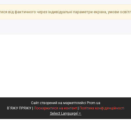
ися від фактичного через індивідуальні параметри екрана, умови освітле
Сайт створений на маркетплейсі
Prom.ua
В'ЯЖУ ПРЯЖУ |
Поскаржитися на контент
|
Політика конфіденційності
Select Language
▼