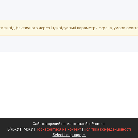
ися від фактичного через індивідуальні параметри екрана, умови освітле
Сайт створений на маркетплейсі
Prom.ua
В'ЯЖУ ПРЯЖУ |
Поскаржитися на контент
|
Політика конфіденційності
Select Language
▼