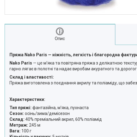
Опис
Пряжа Nako Paris — ніжність, легкість і благородна фактур
Nako Paris
— це м'яка та повітряна пряжа з делікатною тексту
гарно лягає в полотні та надає виробам акуратного та дорогог
Склад і властивості:
Пряжа виготовлена з поєднання акрилу та поліаміду, що забезпе
Характеристики:
Тип пряжі:
фантазійна, м'яка, пухнаста
Сезон:
осінь/зима/демісезон
Склад:
40% преміальний акрил, 60% поліамід
Метраж:
245 м
Вага:
100 г
Кількість у пакунку:
5 мотків