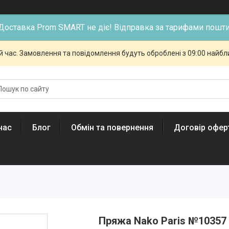
Доставка Prom SMART не діє! Відправка за тарифами пошти
й час. Замовлення та повідомлення будуть оброблені з 09:00 найбли
нас
Блог
Обмін та повернення
Договір офер
Пряжа Nako Paris №10357