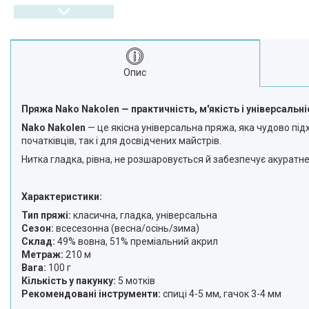
Опис
Пряжа Nako Nakolen — практичність, м'якість і універсальн
Nako Nakolen
— це якісна універсальна пряжа, яка чудово підх
початківців, так і для досвідчених майстрів.
Нитка гладка, рівна, не розшаровується й забезпечує акуратне
Характеристики:
Тип пряжі:
класична, гладка, універсальна
Сезон:
всесезонна (весна/осінь/зима)
Склад:
49% вовна, 51% преміальний акрил
Метраж:
210 м
Вага:
100 г
Кількість у пакунку:
5 мотків
Рекомендовані інструменти:
спиці 4-5 мм, гачок 3-4 мм