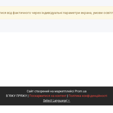
ися від фактичного через індивідуальні параметри екрана, умови освітле
Сайт створений на маркетплейсі
Prom.ua
В'ЯЖУ ПРЯЖУ |
Поскаржитися на контент
|
Політика конфіденційності
Select Language
▼