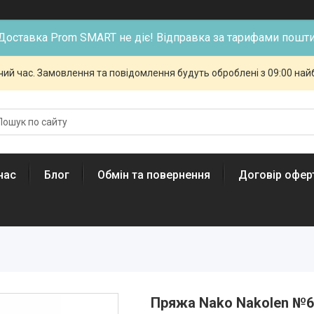
Доставка Prom SMART не діє! Відправка за тарифами пошти
чий час. Замовлення та повідомлення будуть оброблені з 09:00 най
нас
Блог
Обмін та повернення
Договір офер
Пряжа Nako Nakolen №6