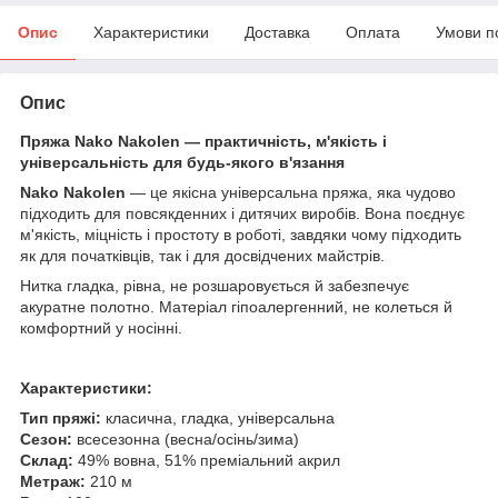
Опис
Характеристики
Доставка
Оплата
Умови п
Опис
Пряжа Nako Nakolen — практичність, м'якість і
універсальність для будь-якого в'язання
Nako Nakolen
— це якісна універсальна пряжа, яка чудово
підходить для повсякденних і дитячих виробів. Вона поєднує
м'якість, міцність і простоту в роботі, завдяки чому підходить
як для початківців, так і для досвідчених майстрів.
Нитка гладка, рівна, не розшаровується й забезпечує
акуратне полотно. Матеріал гіпоалергенний, не колеться й
комфортний у носінні.
Характеристики:
Тип пряжі:
класична, гладка, універсальна
Сезон:
всесезонна (весна/осінь/зима)
Склад:
49% вовна, 51% преміальний акрил
Метраж:
210 м