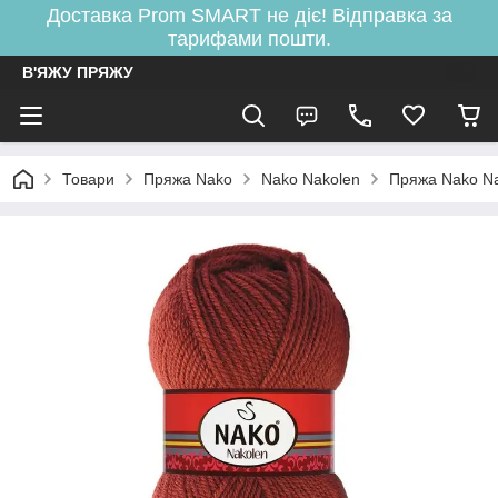
Доставка Prom SMART не діє! Відправка за
тарифами пошти.
В'ЯЖУ ПРЯЖУ
Товари
Пряжа Nako
Nako Nakolen
Пряжа Nako N