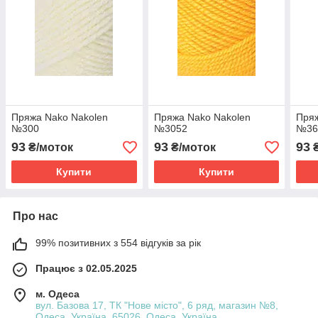
Пряжа Nako Nakolen
Пряжа Nako Nakolen
Пряж
№300
№3052
№36
93
93
93
₴/моток
₴/моток
₴
Купити
Купити
Про нас
99% позитивних з 554 відгуків за рік
Працює з 02.05.2025
м. Одеса
вул. Базова 17, ТК "Нове місто", 6 ряд, магазин №8,
Одеса, Україна, 65026, Одеса, Україна